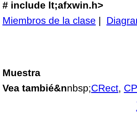
# include lt;afxwin.h>
Miembros de la clase
|
Diagra
Muestra
Vea tambié&n
nbsp;
CRect
,
CP