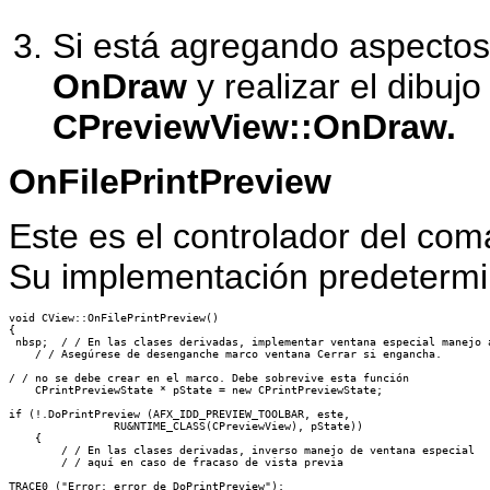
Si está agregando aspectos 
OnDraw
y realizar el dibuj
CPreviewView::OnDraw.
OnFilePrintPreview
Este es el controlador del com
Su implementación predetermi
void CView::OnFilePrintPreview()

{

 nbsp;  / / En las clases derivadas, implementar ventana especial manejo a
    / / Asegúrese de desenganche marco ventana Cerrar si engancha.

/ / no se debe crear en el marco. Debe sobrevive esta función

    CPrintPreviewState * pState = new CPrintPreviewState;

if (!.DoPrintPreview (AFX_IDD_PREVIEW_TOOLBAR, este,

                RU&NTIME_CLASS(CPreviewView), pState))

    {

        / / En las clases derivadas, inverso manejo de ventana especial

        / / aquí en caso de fracaso de vista previa

TRACE0 ("Error: error de DoPrintPreview");
