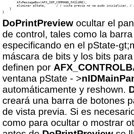
        AfxMessageBox(AFX_IDP_COMMAND_FAILURE);

        eliminar pState;      / / vista previa no se pudo inicializar, / /
    }

DoPrintPreview
ocultar el pan
de control, tales como la bar
especificando en el pState-gt
máscara de bits y los bits para
definen por
AFX_CONTROLB
ventana pState - >
nIDMainPa
automáticamente y reshown.
D
creará una barra de botones pa
de vista previa. Si es necesari
como para ocultar o mostrar o
antes de
DoPrintPreview
se l