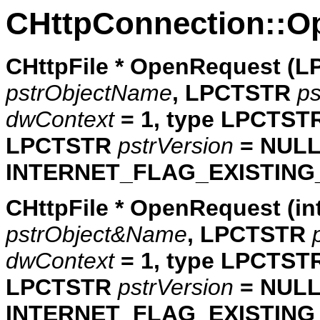
CHttpConnection::O
CHttpFile * OpenRequest (
pstrObjectName
, LPCTSTR
ps
dwContext
= 1, type LPCTST
LPCTSTR
pstrVersion
= NUL
INTERNET_FLAG_EXISTING
CHttpFile * OpenRequest (in
pstrObject&Name
, LPCTSTR
dwContext
= 1, type LPCTST
LPCTSTR
pstrVersion
= NULL
INTERNET_FLAG_EXISTING