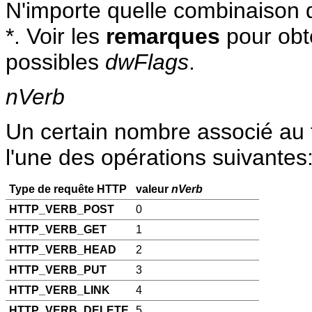
N'importe quelle combinaiso
*. Voir les
remarques
pour obte
possibles
dwFlags
.
nVerb
Un certain nombre associé au
l'une des opérations suivantes
Type de requête HTTP
valeur
nVerb
HTTP_VERB_POST
0
HTTP_VERB_GET
1
HTTP_VERB_HEAD
2
HTTP_VERB_PUT
3
HTTP_VERB_LINK
4
HTTP_VERB_DELETE
5