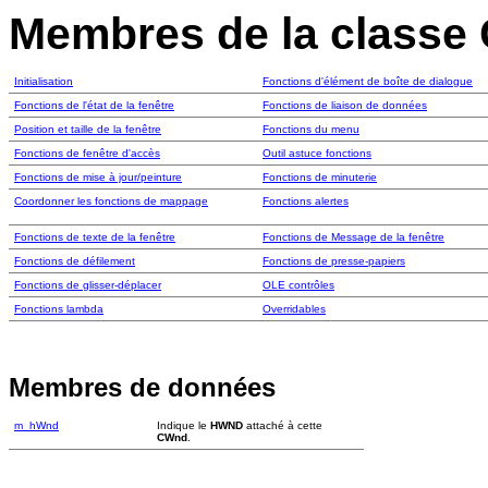
Membres de la class
Initialisation
Fonctions d'élément de boîte de dialogue
Fonctions de l'état de la fenêtre
Fonctions de liaison de données
Position et taille de la fenêtre
Fonctions du menu
Fonctions de fenêtre d'accès
Outil astuce fonctions
Fonctions de mise à jour/peinture
Fonctions de minuterie
Coordonner les fonctions de mappage
Fonctions alertes
Fonctions de texte de la fenêtre
Fonctions de Message de la fenêtre
Fonctions de défilement
Fonctions de presse-papiers
Fonctions de glisser-déplacer
OLE contrôles
Fonctions lambda
Overridables
Membres de données
m_hWnd
Indique le
HWND
attaché à cette
CWnd
.