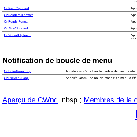
appr
OnPaintClipboard
Appe
OnRenderAllFormats
Appe
OnRenderFormat
Appe
OnSizeClipboard
Appe
OnVScrollClipboard
Appe
jour
Notification de boucle de menu
OnEnterMenuLoop
Appelé lorsqu'une boucle modale de menu a été.
OnExitMenuLoop
Appelée lorsqu'une boucle modale de menu a été
Aperçu de CWnd
|nbsp ;
Membres de la c