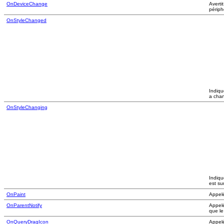
OnDeviceChange
Averti
périph
OnStyleChanged
Indiqu
a chan
OnStyleChanging
Indiqu
est su
OnPaint
Appelé
OnParentNotify
Appelé
que le
OnQueryDragIcon
Appelé