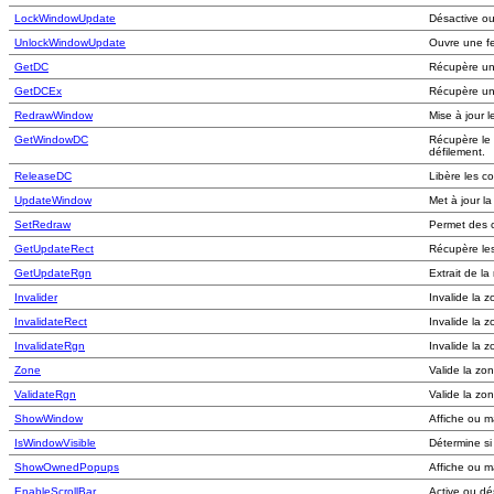
LockWindowUpdate
Désactive ou
UnlockWindowUpdate
Ouvre une fe
GetDC
Récupère un 
GetDCEx
Récupère un 
RedrawWindow
Mise à jour l
GetWindowDC
Récupère le 
défilement.
ReleaseDC
Libère les co
UpdateWindow
Met à jour la
SetRedraw
Permet des
GetUpdateRect
Récupère les
GetUpdateRgn
Extrait de l
Invalider
Invalide la z
InvalidateRect
Invalide la z
InvalidateRgn
Invalide la z
Zone
Valide la zo
ValidateRgn
Valide la zon
ShowWindow
Affiche ou m
IsWindowVisible
Détermine si 
ShowOwnedPopups
Affiche ou m
EnableScrollBar
Active ou dé