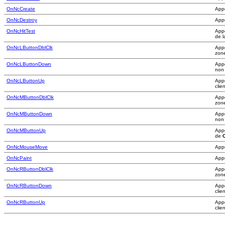
OnNcCreate
App
OnNcDestroy
Appe
OnNcHitTest
Appe
de l
OnNcLButtonDblClk
Appe
zone
OnNcLButtonDown
Appe
non 
OnNcLButtonUp
Appe
clie
OnNcMButtonDblClk
Appe
zone
OnNcMButtonDown
Appe
non 
OnNcMButtonUp
Appe
de
OnNcMouseMove
Appe
OnNcPaint
Appe
OnNcRButtonDblClk
Appe
zone
OnNcRButtonDown
Appe
clie
OnNcRButtonUp
Appe
clie