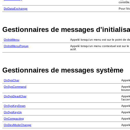
contrôle
DoDataExchange
Pour l'é
Gestionnaires de messages d'initialisa
OnInitMenu
Appelé lorsqu'un menu est sur le point de dev
OnInitMenuPopup
Appelé lorsqu'un menu contextuel est sur le
actif.
Gestionnaires de messages système
OnSysChar
Appelé
OnSysCommand
Appelé
bouton
OnSysDeadChar
Appelé
l'accen
OnSysKeyDown
Appelé
OnSysKeyUp
Appelé
OnCompacting
Appelé
OnDevModeChange
Appelé