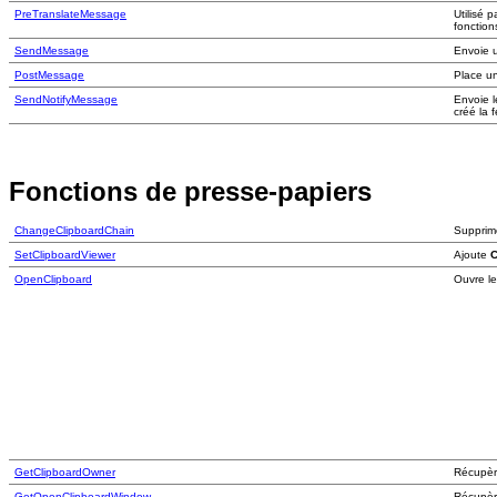
PreTranslateMessage
Utilisé 
fonctio
SendMessage
Envoie 
PostMessage
Place un
SendNotifyMessage
Envoie l
créé la 
Fonctions de presse-papiers
ChangeClipboardChain
Supprime
SetClipboardViewer
Ajoute
OpenClipboard
Ouvre le
GetClipboardOwner
Récupère
GetOpenClipboardWindow
Récupère