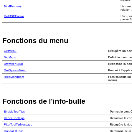
BindProperty
Lie une 
relation
GetDSCCursor
Récupère
passe S
Fonctions du menu
GetMenu
Récupère un point
SetMenu
Définit le menu a
DrawMenuBar
Redessine la bar
GetSystemMenu
Permet à l'applic
HiliteMenuItem
Faits saillants o
menu).
Fonctions de l'info-bulle
EnableToolTips
Permet le contrôl
CancelToolTips
Désactive le cont
FilterToolTipMessage
Récupère le titr
OnToolHitTest
Détermine si un 