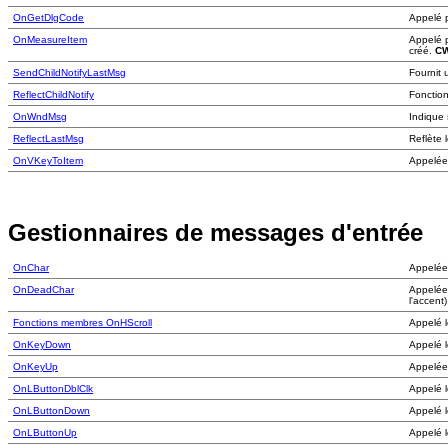
OnGetDlgCode
Appelé p
OnMeasureItem
Appelé p
créé.
C
SendChildNotifyLastMsg
Fournit 
ReflectChildNotify
Fonction
OnWndMsg
Indique
ReflectLastMsg
Reflète 
OnVKeyToItem
Appelée 
Gestionnaires de messages d'entrée
OnChar
Appelée 
OnDeadChar
Appelée 
l'accent)
Fonctions membres OnHScroll
Appelé l
OnKeyDown
Appelé 
OnKeyUp
Appelée 
OnLButtonDblClk
Appelé l
OnLButtonDown
Appelé l
OnLButtonUp
Appelé l