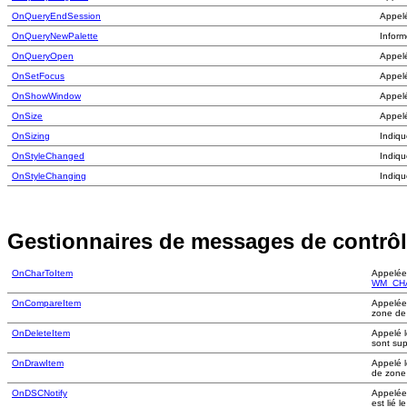
OnQueryEndSession
Appelé
OnQueryNewPalette
Infor
OnQueryOpen
Appel
OnSetFocus
Appel
OnShowWindow
Appel
OnSize
Appelé
OnSizing
Indiqu
OnStyleChanged
Indiqu
OnStyleChanging
Indiqu
Gestionnaires de messages de contrô
OnCharToItem
Appelée 
WM_CH
OnCompareItem
Appelée 
zone de 
OnDeleteItem
Appelé l
sont su
OnDrawItem
Appelé l
de zone 
OnDSCNotify
Appelée
est lié 