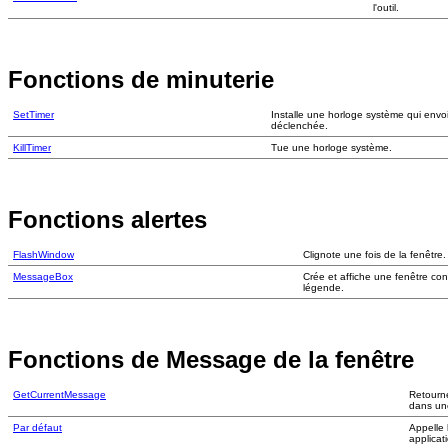
l'outil.
Fonctions de minuterie
SetTimer
Installe une horloge système qui en
déclenchée.
KillTimer
Tue une horloge système.
Fonctions alertes
FlashWindow
Clignote une fois de la fenêtre.
MessageBox
Crée et affiche une fenêtre con
légende.
Fonctions de Message de la fenêtre
GetCurrentMessage
Retourne
dans u
Par défaut
Appelle 
applicat