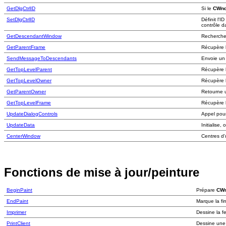
GetDlgCtrlID
Si le
CWn
SetDlgCtrlID
Définit l'
contrôle d
GetDescendantWindow
Recherche 
GetParentFrame
Récupère l
SendMessageToDescendants
Envoie un 
GetTopLevelParent
Récupère l
GetTopLevelOwner
Récupère l
GetParentOwner
Retourne u
GetTopLevelFrame
Récupère l
UpdateDialogControls
Appel pour
UpdateData
Initialise
CenterWindow
Centres d'
Fonctions de mise à jour/peinture
BeginPaint
Prépare
CW
EndPaint
Marque la fin
Imprimer
Dessine la f
PrintClient
Dessine une 