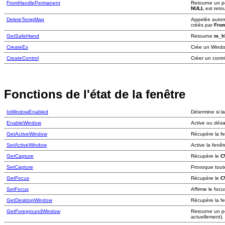
FromHandlePermanent
Retourne un po
NULL
est reto
DeleteTempMap
Appelée autom
créés par
Fro
GetSafeHwnd
Retourne
m_h
CreateEx
Crée un Windo
CreateControl
Créer un cont
Fonctions de l'état de la fenêtre
IsWindowEnabled
Détermine si la
EnableWindow
Active ou désac
GetActiveWindow
Récupère la fe
SetActiveWindow
Active la fenêt
GetCapture
Récupère le
C
SetCapture
Provoque toute
GetFocus
Récupère le
C
SetFocus
Affirme le focu
GetDesktopWindow
Récupère la f
GetForegroundWindow
Retourne un poi
actuellement).