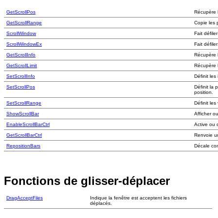
GetScrollPos
Récupère l
GetScrollRange
Copie les 
ScrollWindow
Fait défile
ScrollWindowEx
Fait défil
GetScrollInfo
Récupère l
GetScrollLimit
Récupère l
SetScrollInfo
Définit les
SetScrollPos
Définit la 
position.
SetScrollRange
Définit le
ShowScrollBar
Afficher o
EnableScrollBarCtrl
Active ou 
GetScrollBarCtrl
Renvoie un
RepositionBars
Décale con
Fonctions de glisser-déplacer
DragAcceptFiles
Indique la fenêtre est acceptent les fichiers
déplacés.