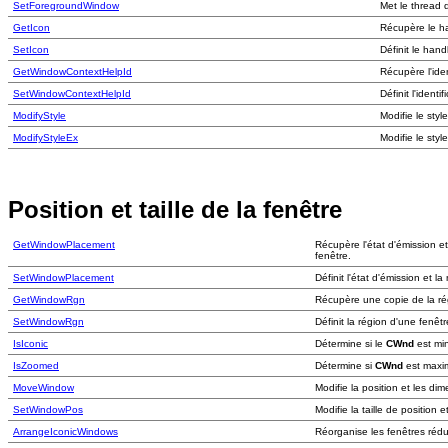
SetForegroundWindow
Met le thread q
GetIcon
Récupère le h
SetIcon
Définit le hand
GetWindowContextHelpId
Récupère l'ide
SetWindowContextHelpId
Définit l'ident
ModifyStyle
Modifie le styl
ModifyStyleEx
Modifie le styl
Position et taille de la fenêtre
GetWindowPlacement
Récupère l'état d'émission et
fenêtre.
SetWindowPlacement
Définit l'état d'émission et 
GetWindowRgn
Récupère une copie de la rég
SetWindowRgn
Définit la région d'une fenêtr
IsIconic
Détermine si le
CWnd
est min
IsZoomed
Détermine si
CWnd
est maxi
MoveWindow
Modifie la position et les d
SetWindowPos
Modifie la taille de position
ArrangeIconicWindows
Réorganise les fenêtres rédu