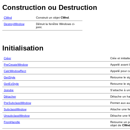
Construction ou Destruction
CWnd
Construit un objet
CWnd
.
DestroyWindow
Détruit la fenêtre Windows ci-
joint.
Initialisation
Créer
Crée et initial
PreCreateWindow
Appelé avant l
CalcWindowRect
Appelé pour cal
GetStyle
Retourne le st
GetExStyle
Retourne le st
Joindre
S'attache à u
Détacher
Détache un ha
PreSubclassWindow
Permet aux au
SubclassWindow
Attache une f
UnsubclassWindow
Détache une fe
FromHandle
Retourne un po
objet de
CWn