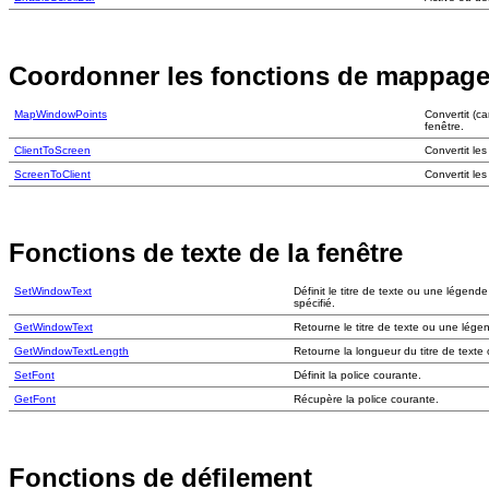
Coordonner les fonctions de mappag
MapWindowPoints
Convertit (c
fenêtre.
ClientToScreen
Convertit le
ScreenToClient
Convertit le
Fonctions de texte de la fenêtre
SetWindowText
Définit le titre de texte ou une légende
spécifié.
GetWindowText
Retourne le titre de texte ou une légend
GetWindowTextLength
Retourne la longueur du titre de texte 
SetFont
Définit la police courante.
GetFont
Récupère la police courante.
Fonctions de défilement