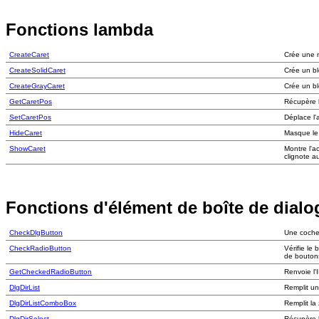
Fonctions lambda
CreateCaret
Crée une n
CreateSolidCaret
Crée un bl
CreateGrayCaret
Crée un bl
GetCaretPos
Récupère l
SetCaretPos
Déplace l'
HideCaret
Masque le 
ShowCaret
Montre l'a
clignote 
Fonctions d'élément de boîte de dial
CheckDlgButton
Une coche
CheckRadioButton
Vérifie le
de bouton
GetCheckedRadioButton
Renvoie l'
DlgDirList
Remplit un
DlgDirListComboBox
Remplit la
DlgDirSelect
Récupère l