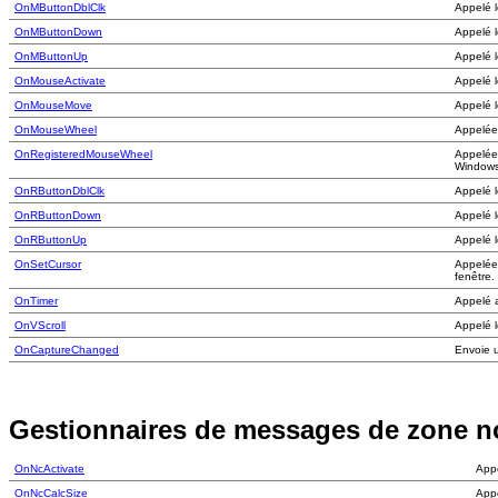
OnMButtonDblClk
Appelé l
OnMButtonDown
Appelé l
OnMButtonUp
Appelé l
OnMouseActivate
Appelé l
OnMouseMove
Appelé l
OnMouseWheel
Appelée 
OnRegisteredMouseWheel
Appelée 
Windows
OnRButtonDblClk
Appelé l
OnRButtonDown
Appelé l
OnRButtonUp
Appelé l
OnSetCursor
Appelée 
fenêtre.
OnTimer
Appelé a
OnVScroll
Appelé lo
OnCaptureChanged
Envoie u
Gestionnaires de messages de zone no
OnNcActivate
Appe
OnNcCalcSize
Appe