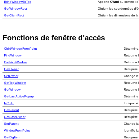
BringWindowToTop
Apporte
CWnd
au sommet d'
GetWindowRect
Obtient les coordonnées d'
GetClientRect
Obtient les dimensions de la
Fonctions de fenêtre d'accès
ChildWindowFromPoint
Détermine,
FindWindow
Retourne l
GetNextWindow
Retourne l
GetOwner
Récupère u
SetOwner
Change le 
GetTopWindow
Retourne l
GetWindow
Retourne l
GetLastActivePopup
Détermine
IsChild
Indique si
GetParent
Récupère 
GetSafeOwner
Récupère l
SetParent
Change la 
WindowFromPoint
Identifie l
GetDlgItem
Récupère l