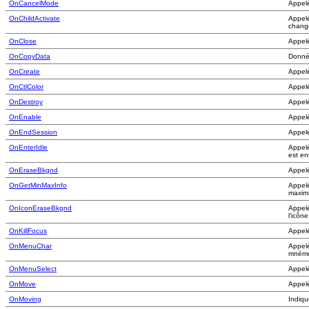
OnCancelMode
Appel
OnChildActivate
Appelé
chang
OnClose
Appel
OnCopyData
Donnée
OnCreate
Appelé
OnCtlColor
Appel
OnDestroy
Appel
OnEnable
Appel
OnEndSession
Appelé
OnEnterIdle
Appelé
est en
OnEraseBkgnd
Appelé
OnGetMinMaxInfo
Appelé
maximal
OnIconEraseBkgnd
Appel
l'icône
OnKillFocus
Appel
OnMenuChar
Appelé
mnémo
OnMenuSelect
Appelé
OnMove
Appelé
OnMoving
Indiqu