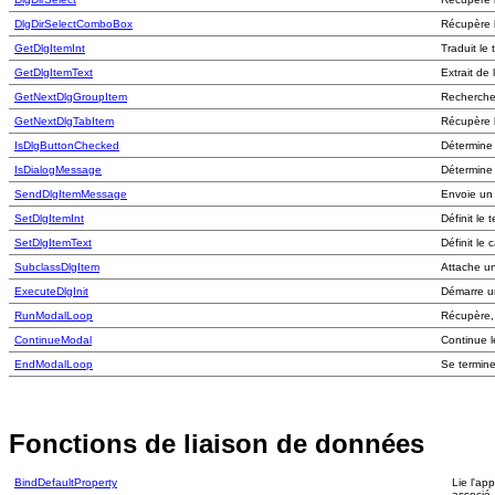
DlgDirSelectComboBox
Récupère l
GetDlgItemInt
Traduit le
GetDlgItemText
Extrait de
GetNextDlgGroupItem
Recherche 
GetNextDlgTabItem
Récupère l
IsDlgButtonChecked
Détermine 
IsDialogMessage
Détermine 
SendDlgItemMessage
Envoie un 
SetDlgItemInt
Définit le
SetDlgItemText
Définit le
SubclassDlgItem
Attache u
ExecuteDlgInit
Démarre u
RunModalLoop
Récupère, 
ContinueModal
Continue l
EndModalLoop
Se termine
Fonctions de liaison de données
BindDefaultProperty
Lie l'ap
associé