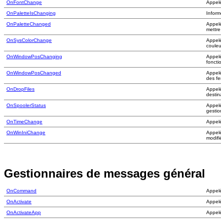
OnFontChange
Appelé
OnPaletteIsChanging
Inform
OnPaletteChanged
Appelé
mettre
OnSysColorChange
Appelé
couleu
OnWindowPosChanging
Appelé
foncti
OnWindowPosChanged
Appelé
des fe
OnDropFiles
Appelé
destin
OnSpoolerStatus
Appelé
gestio
OnTimeChange
Appelé
OnWinIniChange
Appelé
modifi
Gestionnaires de messages général
OnCommand
Appelé
OnActivate
Appel
OnActivateApp
Appelé