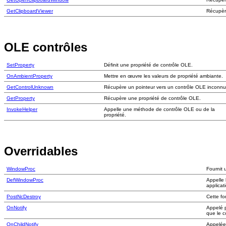
GetClipboardViewer
Récupère
OLE contrôles
SetProperty
Définit une propriété de contrôle OLE.
OnAmbientProperty
Mettre en œuvre les valeurs de propriété ambiante.
GetControlUnknown
Récupère un pointeur vers un contrôle OLE inconnu
GetProperty
Récupère une propriété de contrôle OLE.
InvokeHelper
Appelle une méthode de contrôle OLE ou de la
propriété.
Overridables
WindowProc
Fournit
DefWindowProc
Appelle 
applicat
PostNcDestroy
Cette fo
OnNotify
Appelé p
que le c
OnChildNotify
Appelée 