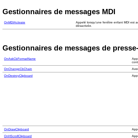
Gestionnaires de messages MDI
OnMDIActivate
Appelé lorsqu'une fenêtre enfant MDI est a
désactivée.
Gestionnaires de messages de presse
OnAskCbFormatName
Appe
cont
OnChangeCbChain
Aver
OnDestroyClipboard
Appe
OnDrawClipboard
App
OnHScrollClipboard
Appe