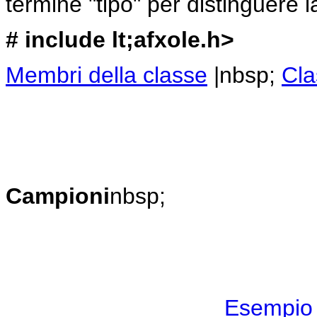
termine "tipo" per distinguere
# include lt;afxole.h>
Membri della classe
|nbsp;
Cla
Campioni
nbsp;
Esempio