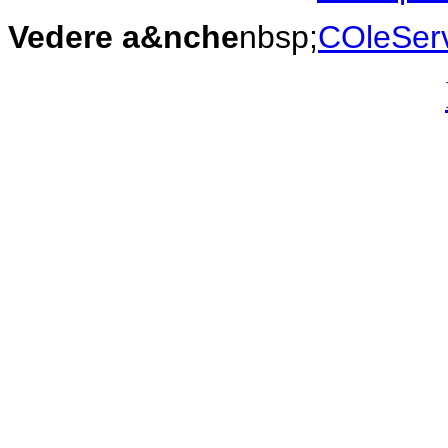
Vedere a&nche
nbsp;
COleSer