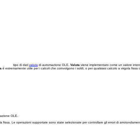
tipo di dati
valuta
di automazione OLE.
Valuta
viene implementato come un valore inter
a
è estremamente utile per i calcoli che coinvolgono i soldi, o per qualsiasi calcolo a virgola fissa 
azione OLE.
issa. Le operazioni supportate sono state selezionate per controllare gli errori di arrotondamento 