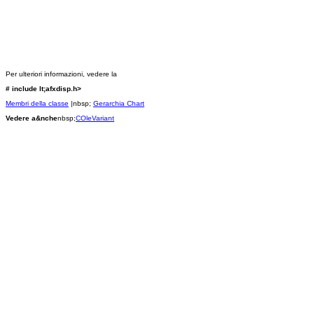
Per ulteriori informazioni, vedere la
# include lt;afxdisp.h>
Membri della classe
|nbsp;
Gerarchia Chart
Vedere a&nche
nbsp;
COleVariant