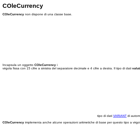
COleCurrency
COleCurrency
non dispone di una classe base.
Incapsula un oggetto
COleCurrency
i
virgola fissa con 15 cifre a sinistra del separatore decimale e 4 cifre a destra. Il tipo di dati
valut
tipo di dati
VARIANT
di autom
COleCurrency
implementa anche alcune operazioni aritmetiche di base per questo tipo a virgola f