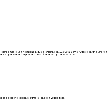
o complemento una notazione a due interpretati da 10.000 a 8 byte. Questo dà un numero a
dove la precisione è importante. Essa è uno dei tipi possibili per la
che possono verificarsi durante i calcoli a virgola fissa.