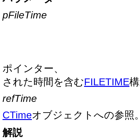
pFileTime
ポインター、
された時間を含む
FILETIME
構
refTime
CTime
オブジェクトへの参照
解説