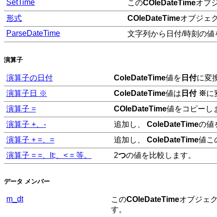
SetTime
この
COleDateTime
オブ
形式
COleDateTime
オブジェ
ParseDateTime
文字列から日付/時刻の
演算子
演算子の日付
ColeDateTime
値を
日付
に変
演算子日 ※
ColeDateTime
値は
日付 ※
に
演算子 =
COleDateTime
値をコピーし
演算子 +、-
追加し、
ColeDateTime
の値
演算子 + =、=
追加し、
ColeDateTime
値こ
演算子 = =、lt;、< = 等。
2
つ
の値を比較します。
データ メンバー
m_dt
この
COleDateTime
オブジェ
す。