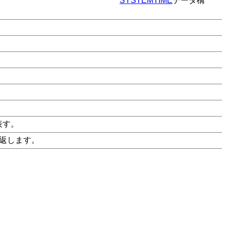
SYSTEMTIME
データ構
表す。
返します。