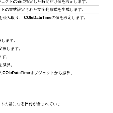
ジェクトの値に指定した時間だけ値を設定します。
クトの書式設定された文字列形式を生成します。
値を読み取り、
COleDateTime
の値を設定します。
換します。
変換します。
ます。
を減算。
の
COleDateTime
オブジェクトから減算。
クトの基になる
日付
が含まれていま