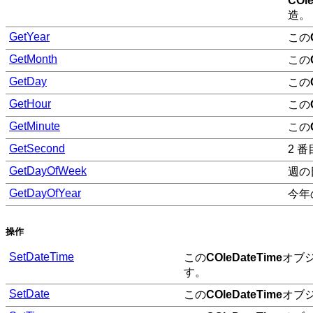
COl
造。
GetYear
この
GetMonth
この
GetDay
この
GetHour
この
GetMinute
この
GetSecond
2 
GetDayOfWeek
週の日
GetDayOfYear
今年の
操作
SetDateTime
この
COleDateTime
オブ
す。
SetDate
この
COleDateTime
オブ