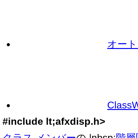
オート
Clas
#include lt;afxdisp.h>
クラス メンバー
の |nbsp;
階層