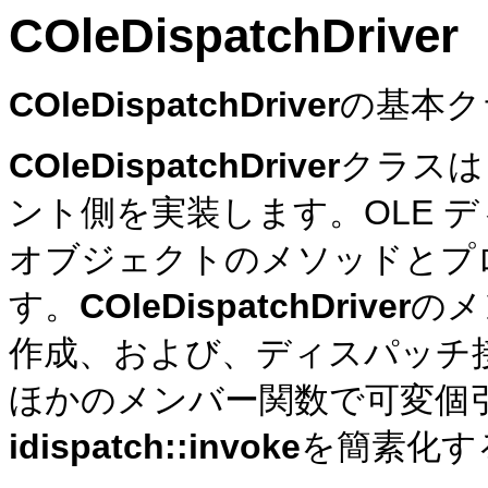
COleDispatchDriver
COleDispatchDriver
の基本ク
COleDispatchDriver
クラスは
ント側を実装します。OLE 
オブジェクトのメソッドとプ
す。
COleDispatchDriver
のメ
作成、および、ディスパッチ
ほかのメンバー関数で可変個
idispatch::invoke
を簡素化す