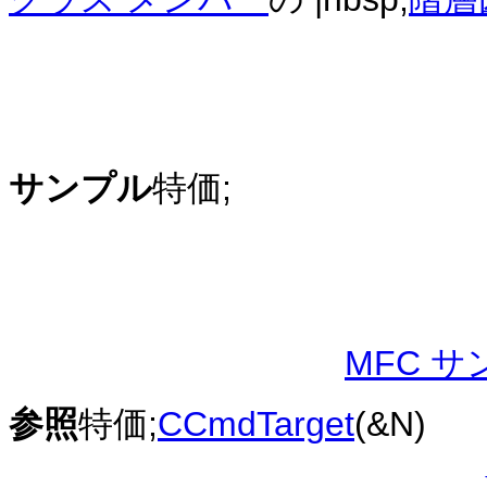
サンプル
特価;
MFC サ
参照
特価;
CCmdTarget
(&N)