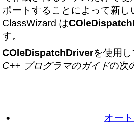
ポートすることによって新しい
ClassWizard は
COleDispatch
す。
COleDispatchDriver
を使用し
C++ プログラマのガイド
の次
オート