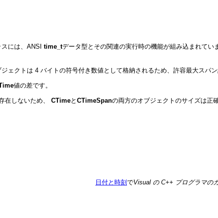
スには、ANSI
time_t
データ型とその関連の実行時の機能が組み込まれてい
ブジェクトは 4 バイトの符号付き数値として格納されるため、許容最大スパン約 
Time
値の差です。
存在しないため、
CTime
と
CTimeSpan
の両方のオブジェクトのサイズは正確
日付と時刻
で
Visual の C++ プログラマ