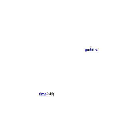
gmtime
,
time
(&N)