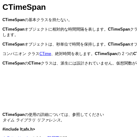
CTimeSpan
CTimeSpan
の基本クラスを持たない。
CTimeSpan
オブジェクトに相対的な時間間隔を表します。
CTimeSpan
クラ
します。
CTimeSpan
オブジェクトは、秒単位で時間を保持します。
CTimeSpan
オ
コンパニオン クラス
CTime
、絶対時間を表します。
CTimeSpan
の 2 つの
C
CTimeSpan
の
CTime
クラスは、派生には設計されていません。仮想関数が
CTimeSpan
の使用の詳細については、参照してください
タイム ライブラリ リファレンス
。
#include lt;afx.h>