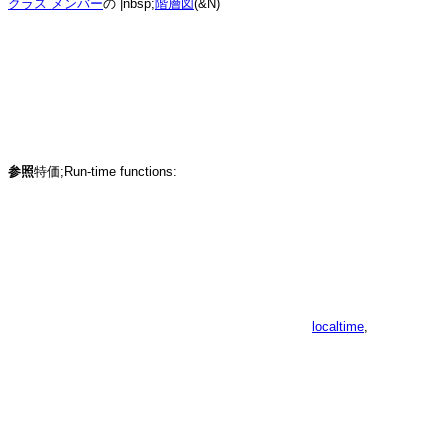
クラス メンバー
の |nbsp;
階層図
(&N)
参照
特価;Run-time functions:
localtime
,