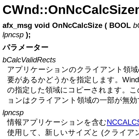
CWnd::OnNcCalcSize
afx_msg
void
OnNcCalcSize (
BOOL
b
lpncsp
);
パラメーター
bCalcValidRects
アプリケーションのクライアント領域
要があるかどうかを指定します。Win
の指定した領域にコピーされます。こ
ョンはクライアント領域の一部が無効
lpncsp
情報アプリケーションを含む
NCCALC
使用して、新しいサイズと (クライ