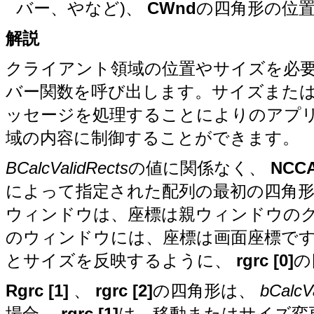
バー、やなど)、
CWnd
の四角形の位
解説
クライアント領域の位置やサイズを必
バー関数を呼び出します。サイズまた
ッセージを処理することによりのアプ
域の内容に制御することができます。
BCalcValidRects
の値に関係なく、
NCC
によって指定された配列の最初の四角
ウィンドウは、座標は親ウィンドウの
のウィンドウには、座標は画面座標で
とサイズを反映するように、
rgrc [0]
の
Rgrc [1]
、
rgrc [2]
の四角形は、
bCalcV
場合、
rgrc [1]
は、移動またはサイズ変