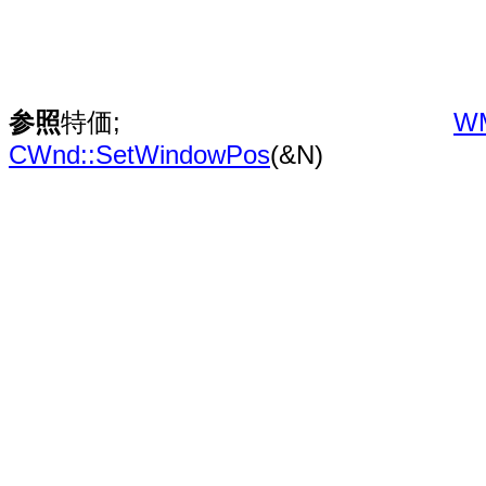
参照
特価;
W
CWnd::SetWindowPos
(&N)