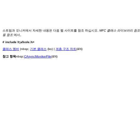
스트림과 모니커에서 자세한 내용은 다음 웹 사이트를 참조 하십시오.
MFC 클래스 라이브러리 참조
용 참조
에서。
# include lt;afxole.h>
클래스 멤버
|nbsp;
기본 클래스
(ko) |
계층 구조 차트
(&N)
참고 항목
nbsp;
CAsyncMonikerFile
(&N)