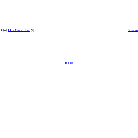
에서
COleStreamFile
및
IStrea
Index