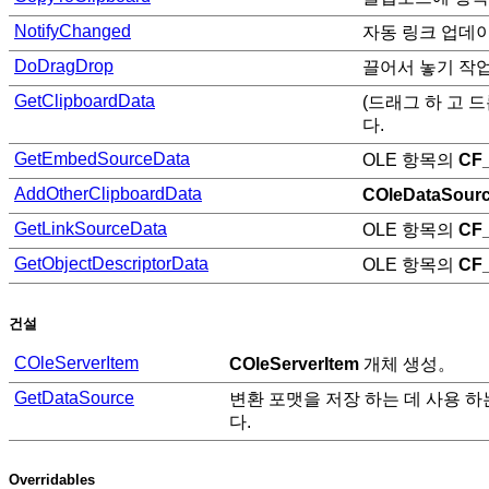
NotifyChanged
자동 링크 업데
DoDragDrop
끌어서 놓기 작
GetClipboardData
(드래그 하 고 
다.
GetEmbedSourceData
OLE 항목의
CF
AddOtherClipboardData
COleDataSour
GetLinkSourceData
OLE 항목의
CF
GetObjectDescriptorData
OLE 항목의
CF
건설
COleServerItem
COleServerItem
개체 생성。
GetDataSource
변환 포맷을 저장 하는 데 사용 
다.
Overridables