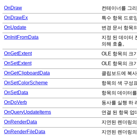
OnDraw
컨테이너를 그리는
OnDrawEx
특수 항목 드로잉
OnUpdate
변경 문서 항목의
OnInitFromData
지정 된 데이터 
의해 호출。
OnGetExtent
OLE 항목의 크
OnSetExtent
OLE 항목의 크
OnGetClipboardData
클립보드에 복사
OnSetColorScheme
항목의 색 구성표
OnSetData
항목의 데이터를
OnDoVerb
동사를 실행 하
OnQueryUpdateItems
연결 된 항목 업
OnRenderData
지연된 렌더링의
OnRenderFileData
지연된 렌더링의