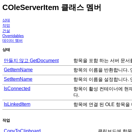
COleServerItem 클래스 멤버
상태
작업
건설
Overridables
데이터 멤버
상태
만들지 않고 GetDocument
항목을 포함 하는 서버 문서
GetItemName
항목의 이름을 반환합니다. 
SetItemName
항목의 이름을 설정합니다. 
IsConnected
항목이 활성 컨테이너에 현재
다.
IsLinkedItem
항목에 연결 된 OLE 항목
작업
CopyToClipboard
클립보드에 항목