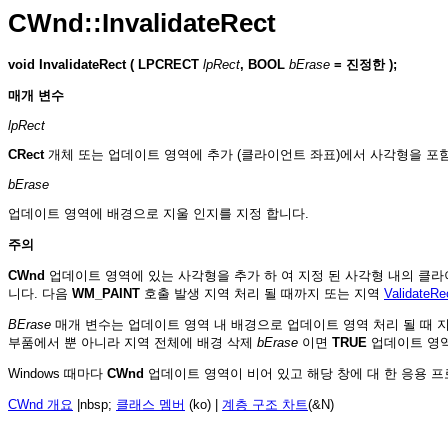
CWnd::InvalidateRect
void
InvalidateRect (
LPCRECT
lpRect
,
BOOL
bErase
=
진정한
);
매개 변수
lpRect
CRect
개체 또는 업데이트 영역에 추가 (클라이언트 좌표)에서 사각형을 포
bErase
업데이트 영역에 배경으로 지울 인지를 지정 합니다.
주의
CWnd
업데이트 영역에 있는 사각형을 추가 하 여 지정 된 사각형 내의 클
니다. 다음
WM_PAINT
호출 발생 지역 처리 될 때까지 또는 지역
ValidateRe
BErase
매개 변수는 업데이트 영역 내 배경으로 업데이트 영역 처리 될 때 
부품에서 뿐 아니라 지역 전체에 배경 삭제
bErase
이면
TRUE
업데이트 영역
Windows 때마다
CWnd
업데이트 영역이 비어 있고 해당 창에 대 한 응용 
CWnd 개요
|nbsp;
클래스 멤버
(ko) |
계층 구조 차트
(&N)