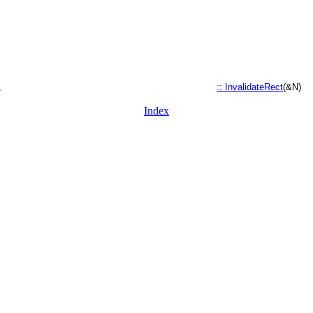
,
:: InvalidateRect
(&N)
Index