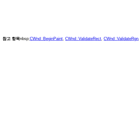
참고 항목
nbsp;
CWnd::BeginPaint
,
CWnd::ValidateRect
,
CWnd::ValidateRgn