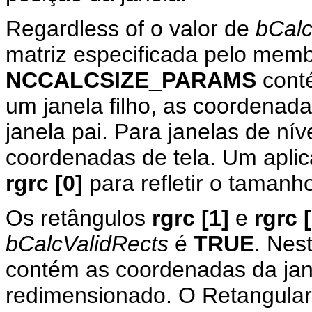
Regardless of o valor de
bCalc
matriz especificada pelo memb
NCCALCSIZE_PARAMS
conté
um janela filho, as coordenada
janela pai. Para janelas de ní
coordenadas de tela. Um aplic
rgrc [0]
para refletir o tamanho
Os retângulos
rgrc [1]
e
rgrc 
bCalcValidRects
é
TRUE
. Nes
contém as coordenadas da jane
redimensionado. O Retangula