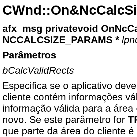
CWnd::On&NcCalcSi
afx_msg
privatevoid
OnNcCa
NCCALCSIZE_PARAMS *
lpn
Parâmetros
bCalcValidRects
Especifica se o aplicativo dev
cliente contém informações vál
informação válida para a área 
novo. Se este parâmetro for
T
que parte da área do cliente é 