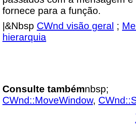
fornece para a função.
|&Nbsp
CWnd visão geral
;
Me
hierarquia
Consulte também
nbsp;
CWnd::MoveWindow
,
CWnd::