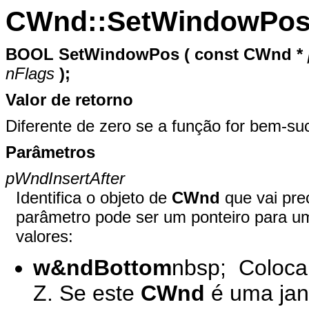
CWnd::SetWindowPo
BOOL
SetWindowPos (
const
CWnd *
nFlags
);
Valor de retorno
Diferente de zero se a função for bem-suc
Parâmetros
pWndInsertAfter
Identifica o objeto de
CWnd
que vai pre
parâmetro pode ser um ponteiro para 
valores:
w&ndBottom
nbsp; Coloca 
Z. Se este
CWnd
é uma jane