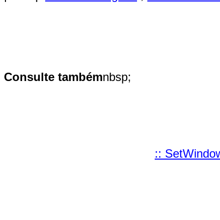
Consulte também
nbsp;
:: SetWind