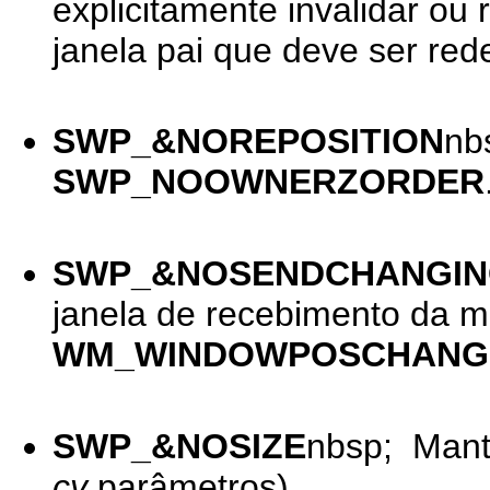
explicitamente invalidar ou
janela pai que deve ser re
SWP_&NOREPOSITION
nb
SWP_NOOWNERZORDER
SWP_&NOSENDCHANGIN
janela de recebimento da
WM_WINDOWPOSCHANG
SWP_&NOSIZE
nbsp; Mant
cy
parâmetros).