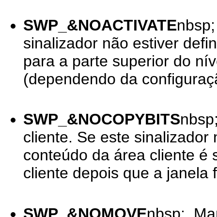
SWP_&NOACTIVATE
nbsp;
sinalizador não estiver defi
para a parte superior do ní
(dependendo da configura
SWP_&NOCOPYBITS
nbsp
cliente. Se este sinalizador 
conteúdo da área cliente é 
cliente depois que a janela
SWP_&NOMOVE
nbsp; Man