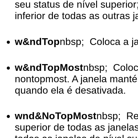
seu status de nível superior
inferior de todas as outras j
w&ndTop
nbsp; Coloca a ja
w&ndTopMost
nbsp; Coloc
nontopmost. A janela mant
quando ela é desativada.
wnd&NoTopMost
nbsp; Rep
superior de todas as janela