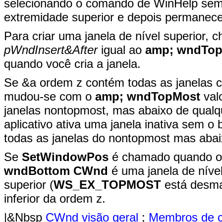
selecionando o comando de WinHelp sempr
extremidade superior e depois permanece 
Para criar uma janela de nível superior,
pWndInsert&After
igual ao
amp; wndTo
quando você cria a janela.
Se &a ordem z contém todas as janelas c
mudou-se com o
amp; wndTopMost
valo
janelas nontopmost, mas abaixo de qualq
aplicativo ativa uma janela inativa sem o 
todas as janelas do nontopmost mas abaix
Se
SetWindowPos
é chamado quando o
wndBottom
CWnd
é uma janela de nível
superior (
WS_EX_TOPMOST
está desmar
inferior da ordem z.
|&Nbsp
CWnd visão geral
;
Membros de c