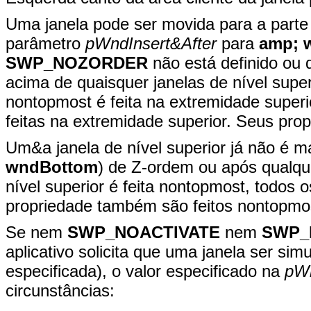
Uma janela pode ser movida para a parte
parâmetro
pWndInsert&After
para
amp; 
SWP_NOZORDER
não está definido ou 
acima de quaisquer janelas de nível supe
nontopmost é feita na extremidade super
feitas na extremidade superior. Seus prop
Um&a janela de nível superior já não é ma
wndBottom
) de Z-ordem ou após qualqu
nível superior é feita nontopmost, todos o
propriedade também são feitos nontopmo
Se nem
SWP_NOACTIVATE
nem
SWP_
aplicativo solicita que uma janela ser s
especificada), o valor especificado na
pWn
circunstâncias: