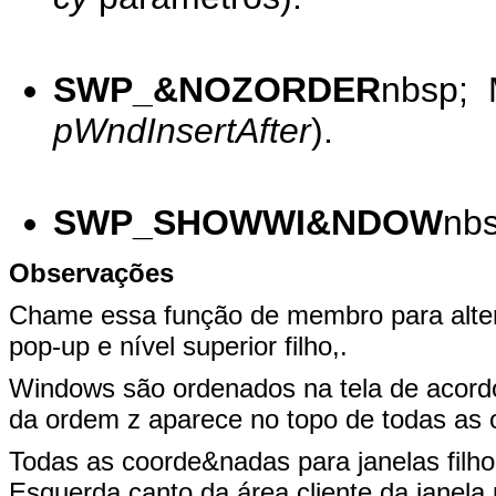
SWP_&NOZORDER
nbsp; 
pWndInsertAfter
).
SWP_SHOWWI&NDOW
nbs
Observações
Chame essa função de membro para alter
pop-up e nível superior filho,.
Windows são ordenados na tela de acordo
da ordem z aparece no topo de todas as 
Todas as coorde&nadas para janelas filho 
Esquerda canto da área cliente da janela 