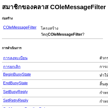
สมาชิกของคลาส COleMessageFilter
ก่อสร้าง
COleMessageFilter
โครงสร้าง
วัตถุ
COleMessageFilter
?
การดำเนินการ
การลงทะเบียน
ตัวก
การยกเลิก
การเ
BeginBusyState
ทำให
EndBusyState
สิ้น
SetBusyReply
กำหน
SetRetryReply
กำหน