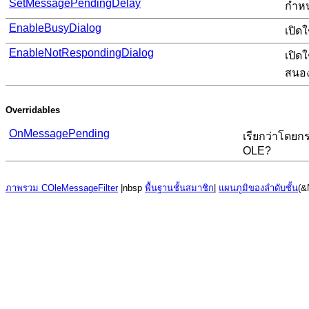
SetMessagePendingDelay
กำหน
EnableBusyDialog
เปิด
EnableNotRespondingDialog
เปิด
สนอ
Overridables
OnMessagePending
เรียกว่าโดย
OLE?
ภาพรวม COleMessageFilter
|nbsp
พื้นฐานชั้นสมาชิก
|
แผนภูมิของลำดับชั้น
(&