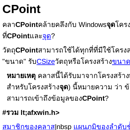
CPoint
คลา
CPoint
คล้ายคลึงกับ Windows
จุด
โครง
ที่
CPoint
และ
จุด
?
วัตถุ
CPoint
สามารถใช้ได้ทุกที่ที่มีใช้โครง
"ขนาด" รับ
CSize
วัตถุหรือโครงสร้าง
ขนา
หมายเหตุ
คลาสนี้ได้รับมาจากโครงสร้าง
สำหรับโครงสร้าง
จุด
) นี้หมายความ ว่า 
สามารถเข้าถึงข้อมูลของ
CPoint
?
#รวม lt;afxwin.h>
สมาชิกของคลาส
|nbsp
แผนภูมิของลำดับช