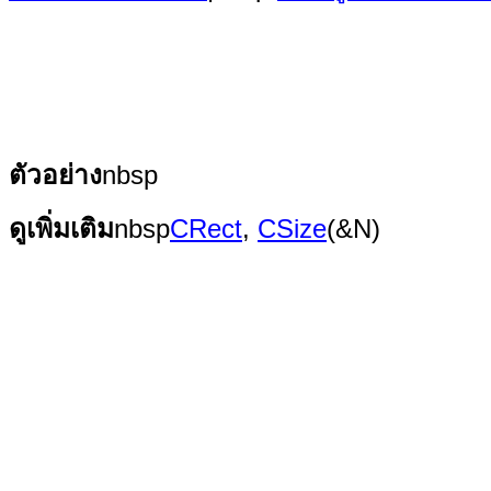
ตัวอย่าง
nbsp
ดูเพิ่มเติม
nbsp
CRect
,
CSize
(&N)