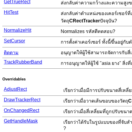
GetTrueRect
ส่งกลับค่าความกว้างและความสูงของ
HitTest
ส่งกลับค่าตำแหน่งของเคอร์เซอร์ที่เ
วัตถุ
CRectTracker
ปัจจุบัน?
NormalizeHit
Normalizes รหัสตีทดสอบ?
SetCursor
การตั้งค่าเคอร์เซอร์ ทั้งนี้ขึ้นอยู่กับ
ติดตาม
อนุญาตให้ผู้ใช้สามารถจัดการกับสี่เ
TrackRubberBand
การอนุญาตให้ผู้ใช้ "asia ยาง" สิ่งที
Overridables
AdjustRect
เรียกว่าเมื่อมีการปรับขนาดสี่เหลี่
DrawTrackerRect
เรียกว่าเมื่อวาดเส้นขอบของวัตถุ
C
OnChangedRect
เรียกว่าเมื่อสี่เหลี่ยมที่ถูกปรับขนา
GetHandleMask
เรียกว่าได้รับในรูปแบบของที่จั
?