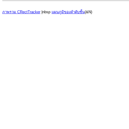
ภาพรวม CRectTracker
|nbsp
แผนภูมิของลำดับชั้น
(&N)