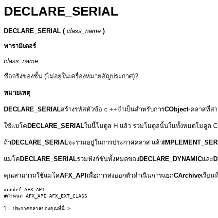
DECLARE_SERIAL
DECLARE_SERIAL (
class_name
)
พารามิเตอร์
class_name
ชื่อจริงของชั้น (ไม่อยู่ในเครื่องหมายอัญประกาศ)?
หมายเหตุ
DECLARE_SERIAL
สร้างรหัสหัวข้อ c ++จำเป็นสำหรับการ
CObject
-คลาสที่ส
ใช้แมโค
DECLARE_SERIAL
ในนี้โมดูล H แล้ว รวมโมดูลนั้นในทั้งหมดโมดูล CP
ถ้า
DECLARE_SERIAL
จะรวมอยู่ในการประกาศคลาส แล้ว
IMPLEMENT_SER
แมโค
DECLARE_SERIAL
รวมฟังก์ชันทั้งหมดของ
DECLARE_DYNAMIC
และ
D
คุณสามารถใช้แมโค
AFX_API
เพื่อการส่งออกตัวดำเนินการแยก
CArchive
เรียนท
#undef AFX_API

#กำหนด AFX_API AFX_EXT_CLASS

lt ประกาศคลาสของคุณที่นี่ >
