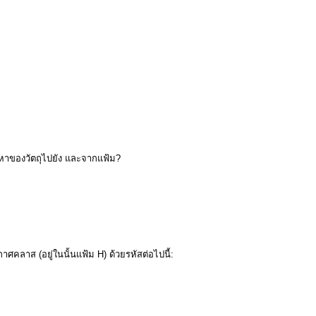
หาของวัตถุไปยัง และจากแฟ้ม?
กาศคลาส (อยู่ในนั้นแฟ้ม H) ด้วยรหัสต่อไปนี้: