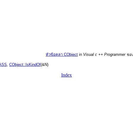
หัวข้อคลา CObject
in
Visual c ++ Programmer ข
ASS
,
CObject::IsKindOf
(&N)
Index