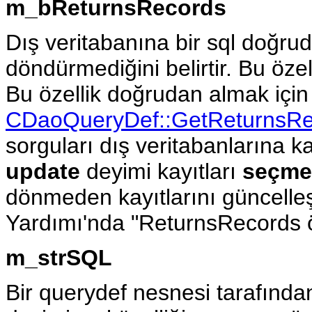
m_bReturnsRecords
Dış veritabanına bir sql doğr
döndürmediğini belirtir. Bu özel
Bu özellik doğrudan almak için
CDaoQueryDef::GetReturnsRe
sorguları dış veritabanlarına ka
update
deyimi kayıtları
seçme
dönmeden kayıtlarını güncelleşti
Yardımı'nda "ReturnsRecords ö
m_strSQL
Bir querydef nesnesi tarafında