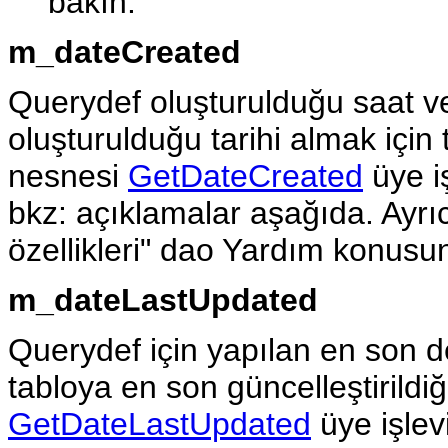
bakın.
m_dateCreated
Querydef oluşturulduğu saat v
oluşturulduğu tarihi almak için ta
nesnesi
GetDateCreated
üye iş
bkz: açıklamalar aşağıda. Ayr
özellikleri" dao Yardım konusu
m_dateLastUpdated
Querydef için yapılan en son de
tabloya en son güncelleştirildiğ
GetDateLastUpdated
üye işlevi