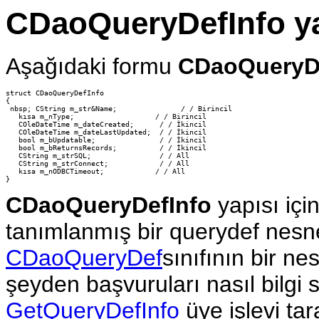
CDaoQueryDefInfo ya
Aşağıdaki formu
CDaoQueryD
struct CDaoQueryDefInfo

{

 nbsp; CString m_str&Name;               / / Birincil

   kısa m_nType;                   / / Birincil

   COleDateTime m_dateCreated;      / / İkincil

   COleDateTime m_dateLastUpdated;  / / İkincil

   bool m_bUpdatable;               / / İkincil

   bool m_bReturnsRecords;          / / İkincil

   CString m_strSQL;                / / All

   CString m_strConnect;            / / All

   kısa m_nODBCTimeout;            / / All

CDaoQueryDefInfo
yapısı için
tanımlanmış bir querydef nesnes
CDaoQueryDef
sınıfının bir ne
şeyden başvuruları nasıl bilgi s
GetQueryDefInfo
üye işlevi ta