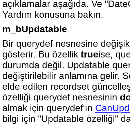
açıklamalar aşağıda. Ve "DateC
Yardım konusuna bakın.
m_bUpdatable
Bir querydef nesnesine değişikli
gösterir. Bu özellik
true
ise, que
durumda değil. Updatable quer
değiştirilebilir anlamına gelir. 
elde edilen recordset güncelleş
özelliği querydef nesnesinin
d
almak için querydef'ın
CanUpd
bilgi için "Updatable özelliği"