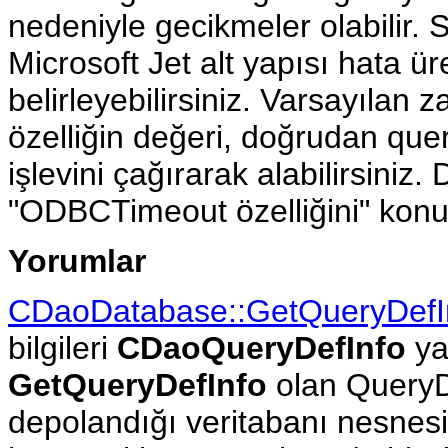
nedeniyle gecikmeler olabilir.
Microsoft Jet alt yapısı hata ü
belirleyebilirsiniz. Varsayılan
özelliğin değeri, doğrudan que
işlevini çağırarak alabilirsiniz.
"ODBCTimeout özelliğini" kon
Yorumlar
CDaoDatabase::GetQueryDefI
bilgileri
CDaoQueryDefInfo
ya
GetQueryDefInfo
olan QueryD
depolandığı veritabanı nesnesi