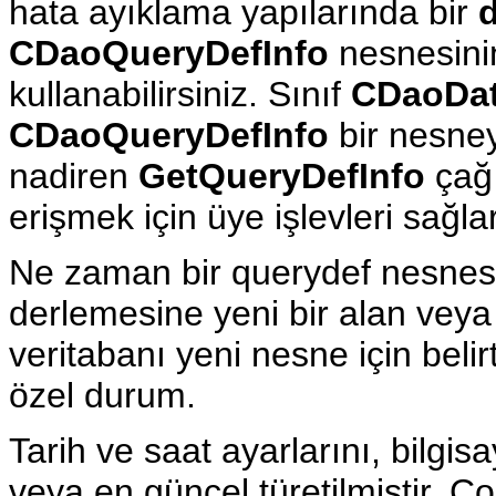
hata ayıklama yapılarında bir
CDaoQueryDefInfo
nesnesinin
kullanabilirsiniz. Sınıf
CDaoDa
CDaoQueryDefInfo
bir nesne
nadiren
GetQueryDefInfo
çağı
erişmek için üye işlevleri sağlar
Ne zaman bir querydef nesnesi 
derlemesine yeni bir alan veya
veritabanı yeni nesne için belir
özel durum.
Tarih ve saat ayarlarını, bilgi
veya en güncel türetilmiştir. Çok