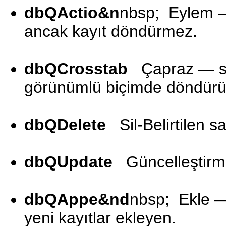
dbQActio&n
nbsp; Eylem — 
ancak kayıt döndürmez.
dbQCrosstab
Çapraz — sorg
görünümlü biçimde döndürü
dbQDelete
Sil-Belirtilen sa
dbQUpdate
Güncelleştirme 
dbQAppe&nd
nbsp; Ekle —
yeni kayıtlar ekleyen.