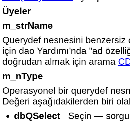
Üyeler
m_strName
Querydef nesnesini benzersiz o
için dao Yardımı'nda "ad özelli
doğrudan almak için arama
CD
m_nType
Operasyonel bir querydef nesne
Değeri aşağıdakilerden biri olab
dbQSelect
Seçin — sorgu k