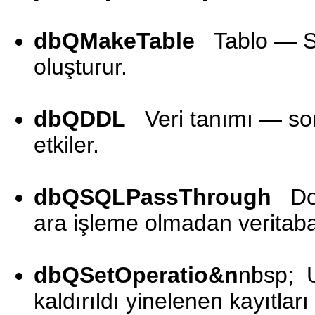
dbQMakeTable
Tablo — Sor
oluşturur.
dbQDDL
Veri tanımı — sorg
etkiler.
dbQSQLPassThrough
Doğ
ara işleme olmadan veritaban
dbQSetOperatio&n
nbsp; U
kaldırıldı yinelenen kayıtları