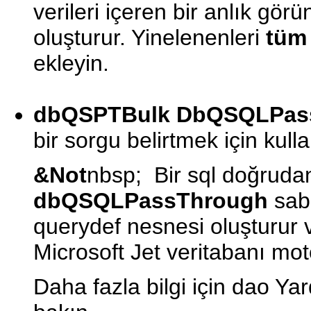
verileri içeren bir anlık gö
oluşturur. Yinelenenleri
tüm
ekleyin.
dbQSPTBulk
DbQSQLPas
bir sorgu belirtmek için kullan
&Not
nbsp; Bir sql doğruda
dbQSQLPassThrough
sabi
querydef nesnesi oluşturur 
Microsoft Jet veritabanı mot
Daha fazla bilgi için dao Ya