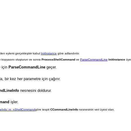
ilen eylemi gerçekleştirir kabul
InitInstance
göre adlandırılır.
ir kopyasını oluşturun ve sonra
ProcessShellCommand
ve
ParseCommandLine
InitInstance
üye 
 için
ParseCommandLine
geçer.
a, bir kez her parametre için çağırır.
dLineInfo
nesnesini doldurur.
mmand
işler.
eInfo::m_nShellCommand
göre tespit
CCommandLineInfo
nesnesinin veri üyesi olan.