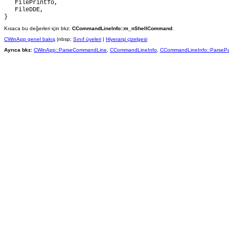
   FilePrintTo,

   FileDDE,

Kısaca bu değerleri için bkz:
CCommandLineInfo::m_nShellCommand
.
CWinApp genel bakış
|nbsp;
Sınıf üyeleri
|
Hiyerarşi çizelgesi
Ayrıca bkz:
CWinApp::ParseCommandLine
,
CCommandLineInfo
,
CCommandLineInfo::ParseP