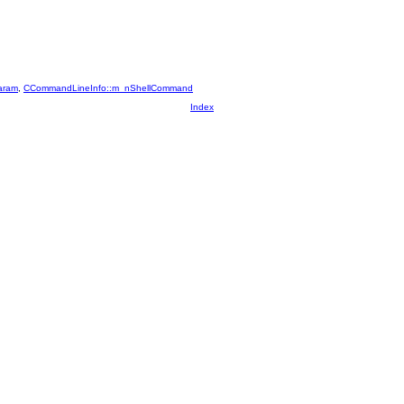
aram
,
CCommandLineInfo::m_nShellCommand
Index