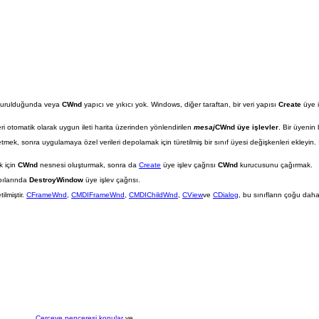
turulduğunda veya
CWnd
yapıcı ve yıkıcı yok. Windows, diğer taraftan, bir veri yapısı
Create
üye i
eri otomatik olarak uygun ileti harita üzerinden yönlendirilen
mesaj
CWnd
üye işlevler
. Bir üyenin b
retmek, sonra uygulamaya özel verileri depolamak için türetilmiş bir sınıf üyesi değişkenleri ekleyin. İ
 için
CWnd
nesnesi oluşturmak, sonra da
Create
üye işlev çağrısı
CWnd
kurucusunu çağırmak.
pılarında
DestroyWindow
üye işlev çağrısı.
tilmiştir.
CFrameWnd
,
CMDIFrameWnd
,
CMDIChildWnd
,
CView
ve
CDialog
, bu sınıfların çoğu daha
Çerçeve penceresi konular
ve