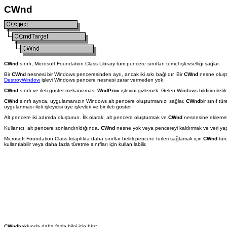
CWnd
CWnd
sınıfı, Microsoft Foundation Class Library tüm pencere sınıfları temel işlevselliği sağlar.
Bir
CWnd
nesnesi bir Windows penceresinden ayrı, ancak iki sıkı bağlıdır. Bir
CWnd
nesne oluş
DestroyWindow
işlevi Windows pencere nesnesi zarar vermeden yok.
CWnd
sınıfı ve ileti göster mekanizması
WndProc
işlevini gizlemek. Gelen Windows bildirim iletil
CWnd
sınıfı ayrıca, uygulamanızın Windows alt pencere oluşturmanızı sağlar.
CWnd
bir sınıf tü
uygulanması ileti işleyicisi üye işlevleri ve bir ileti göster.
Alt pencere iki adımda oluşturun. İlk olarak, alt pencere oluşturmak ve
CWnd
nesnesine eklemek
Kullanıcı, alt pencere sonlandırıldığında,
CWnd
nesne yok veya pencereyi kaldırmak ve veri ya
Microsoft Foundation Class kitaplıkta daha sınıflar belirli pencere türleri sağlamak için
CWnd
türe
kullanılabilir veya daha fazla türetme sınıfları için kullanılabilir.
CWnd
hakkında daha fazla bilgi için bkz: