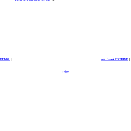
INDENRL
|
mfc örnek EXTBIND
|
Index