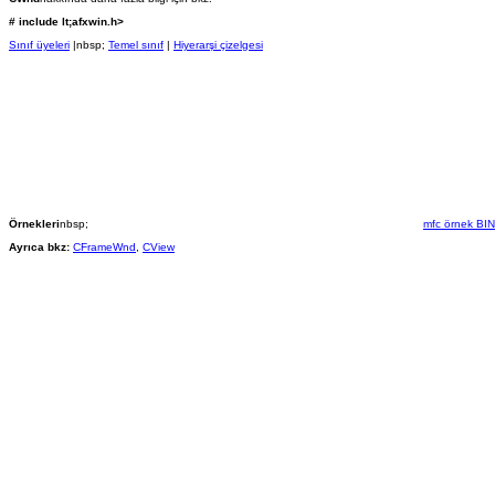
# include lt;afxwin.h>
Sınıf üyeleri
|nbsp;
Temel sınıf
|
Hiyerarşi çizelgesi
Örnekleri
nbsp;
mfc örnek B
Ayrıca bkz:
CFrameWnd
,
CView