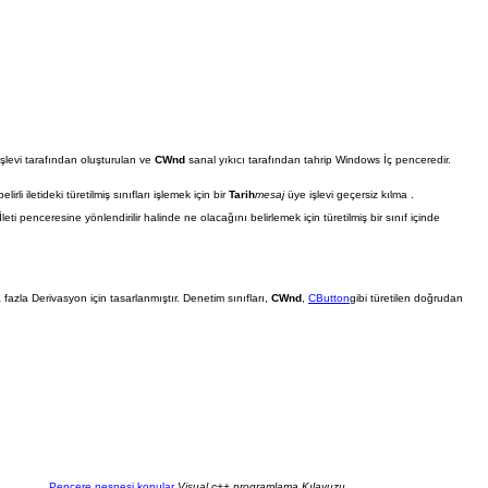
şlevi tarafından oluşturulan ve
CWnd
sanal yıkıcı tarafından tahrip Windows İç penceredir.
elirli iletideki türetilmiş sınıfları işlemek için bir
Tarih
mesaj
üye işlevi geçersiz kılma .
leti penceresine yönlendirilir halinde ne olacağını belirlemek için türetilmiş bir sınıf içinde
 fazla Derivasyon için tasarlanmıştır. Denetim sınıfları,
CWnd
,
CButton
gibi türetilen doğrudan
Pencere nesnesi konular
Visual c++ programlama Kılavuzu
.