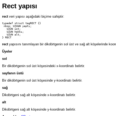
Rect yapısı
rect
veri yapısı aşağıdaki biçime sahiptir:
typedef struct tagRECT {}

 nbsp; UZU&N yaptı;

   UZUN üst;

   UZUN hakkı;

   UZUN alt;

rect
yapısını tanımlayan bir dikdörtgenin sol üst ve sağ alt köşelerinde koord
Üyeler
sol
Bir dikdörtgenin sol üst köşesindeki x-koordinatı belirtir.
sayfanın üstü
Bir dikdörtgenin sol üst köşesinde y-koordinatı belirtir.
sağ
Dikdörtgeni sağ alt köşesinde x-koordinatı belirtir.
alt
Dikdörtgeni sağ alt köşesinde y-koordinatı belirtir.