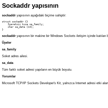
Sockaddr yapısının
sockaddr
yapısının aşağıdaki biçime sahiptir:
struct sockaddr {}

    İşaretsiz kısa sa_family;

    char sa_data [14];

sockaddr
yapısının bir makine bir Windows Sockets iletişim içinde katılan bir
Üyeler
sa_family
Soket adres ailesi.
sa_data
Tüm farklı soket adresi yapıların en büyük boyutu.
Yorumlar
Microsoft TCP/IP Sockets Developer's Kit, yalnızca Internet adresi etki alanl