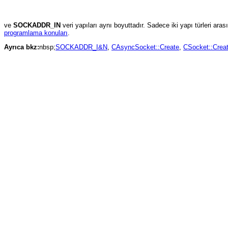
ve
SOCKADDR_IN
veri yapıları aynı boyuttadır. Sadece iki yapı türleri ar
programlama konuları
.
Ayrıca bkz:
nbsp;
SOCKADDR_I&N
,
CAsyncSocket::Create
,
CSocket::Crea