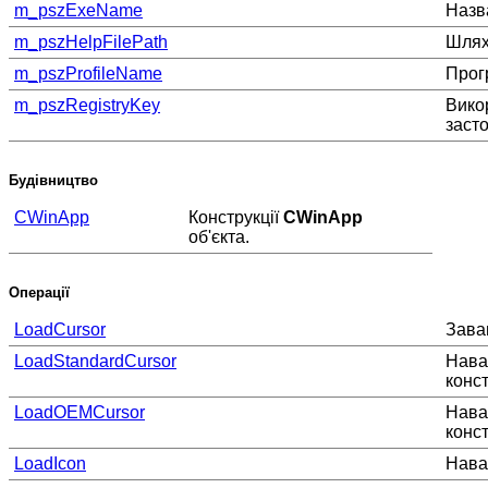
m_pszExeName
Назв
m_pszHelpFilePath
Шлях
m_pszProfileName
Прог
m_pszRegistryKey
Вико
заст
Будівництво
CWinApp
Конструкції
CWinApp
об'єкта.
Операції
LoadCursor
Зава
LoadStandardCursor
Нава
конс
LoadOEMCursor
Нава
конс
LoadIcon
Нава