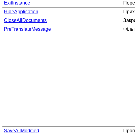
ExitInstance
Пере
HideApplication
Прих
CloseAllDocuments
Закри
PreTranslateMessage
Філь
SaveAllModified
Пропо