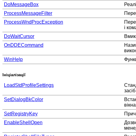
DoMessageBox
Реал
ProcessMessageFilter
Пере
ProcessWndProcException
Пере
і ком
DoWaitCursor
Вмика
OnDDECommand
Нази
вико
WinHelp
Функ
Ініціалізації
LoadStdProfileSettings
Стан
засіб
SetDialogBkColor
Вста
вікна
SetRegistryKey
Причи
EnableShellOpen
Дозв
мене