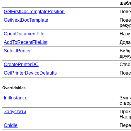
шабл
GetFirstDocTemplatePosition
Пове
GetNextDocTemplate
Пове
реку
OpenDocumentFile
Нази
AddToRecentFileList
Дода
SelectPrinter
Вибі
друку
CreatePrinterDC
Ство
GetPrinterDeviceDefaults
Пове
Overridables
InitInstance
Зміни
створ
Запустити
Прох
Наст
OnIdle
Пере