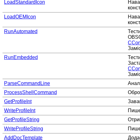
LoadStandardIcon
Нава
конс
LoadOEMIcon
Нава
конс
RunAutomated
Тест
OBSO
CCom
Заміс
RunEmbedded
Тест
Заст
CCom
Заміс
ParseCommandLine
Анал
ProcessShellCommand
Обро
GetProfileInt
Заван
WriteProfileInt
Пише
GetProfileString
Отрим
WriteProfileString
Пише
AddDocTemplate
Дода