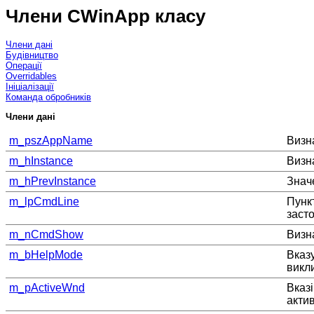
Члени CWinApp класу
Члени дані
Будівництво
Операції
Overridables
Ініціалізації
Команда обробників
Члени дані
m_pszAppName
Визна
m_hInstance
Визн
m_hPrevInstance
Знач
m_lpCmdLine
Пунк
заст
m_nCmdShow
Визна
m_bHelpMode
Вказу
викли
m_pActiveWnd
Вказ
актив