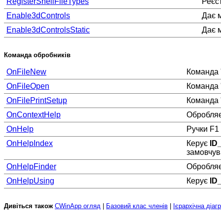
RegisterShellFileTypes
Реєс
Enable3dControls
Дає 
Enable3dControlsStatic
Дає 
Команда обробників
OnFileNew
Команда
OnFileOpen
Команда
OnFilePrintSetup
Команда
OnContextHelp
Обробляє
OnHelp
Ручки F1
OnHelpIndex
Керує
ID
замовчув
OnHelpFinder
Обробля
OnHelpUsing
Керує
ID
Дивіться також
CWinApp огляд
|
Базовий клас членів
|
Ієрархічна діаг