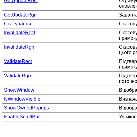
GetUpdateRect
Отримує
оновлен
GetUpdateRgn
Заванта
Скасування
Скасову
InvalidateRect
Скасову
прямоку
InvalidateRgn
Скасову
цього р
ValidateRect
Підтвер
прямоку
ValidateRgn
Підтвер
поточно
ShowWindow
Відобра
IsWindowVisible
Визнача
ShowOwnedPopups
Відобра
EnableScrollBar
Увімкне