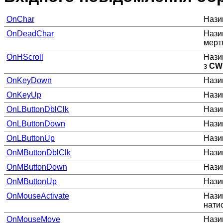
OnChar
Нази
OnDeadChar
Нази
мертв
OnHScroll
Назив
з
CW
OnKeyDown
Нази
OnKeyUp
Нази
OnLButtonDblClk
Назив
OnLButtonDown
Назив
OnLButtonUp
Назив
OnMButtonDblClk
Нази
OnMButtonDown
Нази
OnMButtonUp
Нази
OnMouseActivate
Назив
нати
OnMouseMove
Нази