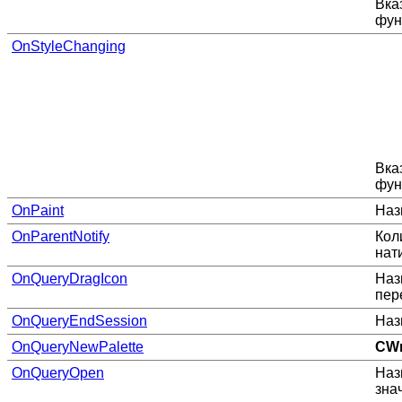
Вка
фун
OnStyleChanging
Вка
фун
OnPaint
Наз
OnParentNotify
Кол
нат
OnQueryDragIcon
Наз
пер
OnQueryEndSession
Наз
OnQueryNewPalette
CW
OnQueryOpen
Наз
зна