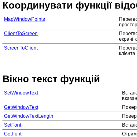
Координувати функції від
MapWindowPoints
Перетво
простор
ClientToScreen
Перетво
екрані 
ScreenToClient
Перетво
клієнта
Вікно текст функцій
SetWindowText
Встано
вказан
GetWindowText
Поверт
GetWindowTextLength
Поверт
SetFont
Встан
GetFont
Отрим