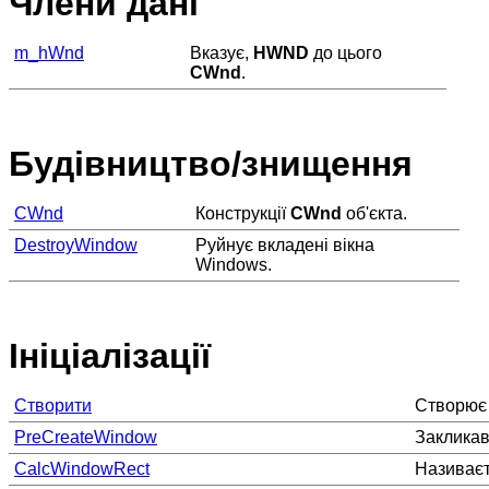
Члени дані
m_hWnd
Вказує,
HWND
до цього
CWnd
.
Будівництво/знищення
CWnd
Конструкції
CWnd
об'єкта.
DestroyWindow
Руйнує вкладені вікна
Windows.
Ініціалізації
Створити
Створює т
PreCreateWindow
Закликав
CalcWindowRect
Називаєт