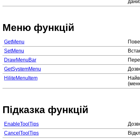
дани
Меню функцій
GetMenu
Пове
SetMenu
Вста
DrawMenuBar
Пере
GetSystemMenu
Дозв
HiliteMenuItem
Найв
(мен
Підказка функцій
EnableToolTips
Дозв
CancelToolTips
Відк