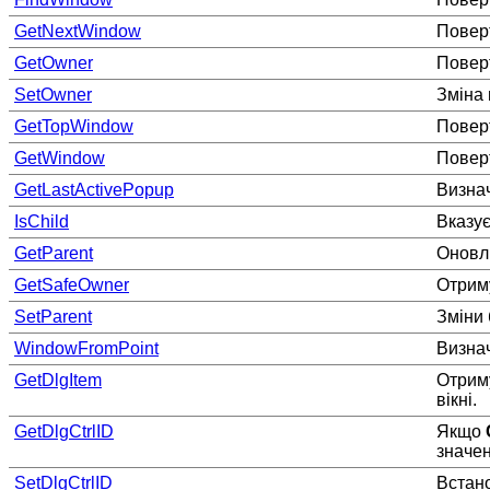
GetNextWindow
Поверт
GetOwner
Поверт
SetOwner
Зміна
GetTopWindow
Повер
GetWindow
Поверт
GetLastActivePopup
Визнач
IsChild
Вказує
GetParent
Оновлю
GetSafeOwner
Отриму
SetParent
Зміни 
WindowFromPoint
Визнач
GetDlgItem
Отриму
вікні.
GetDlgCtrlID
Якщо
значен
SetDlgCtrlID
Встано