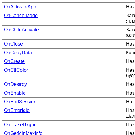
OnActivateApp
Наз
OnCancelMode
Зак
як 
OnChildActivate
Зак
акт
OnClose
Наз
OnCopyData
Копі
OnCreate
Наз
OnCtlColor
Наз
буд
OnDestroy
Наз
OnEnable
Наз
OnEndSession
Наз
OnEnterIdle
Наз
діа
OnEraseBkgnd
Наз
OnGetMinMaxInfo
Наз