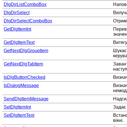
DlgDirListComboBox
Наповн
DlgDirSelect
Вилуча
DlgDirSelectComboBox
Отриму
GetDlgItemInt
Перево
значен
GetDlgItemText
Витягу
GetNextDlgGroupItem
Шукає 
керув
GetNextDlgTabItem
Заван
наступ
IsDlgButtonChecked
Визнач
IsDialogMessage
Визнач
немода
SendDlgItemMessage
Надси
SetDlgItemInt
Задає 
SetDlgItemText
Встано
вікні.