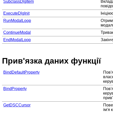
SubclassDlgItem
Вклад
повід
ExecuteDlgInit
Ініцію
RunModalLoop
Отриму
модаль
ContinueModal
Триває
EndModalLoop
Закінч
Прив'язка даних функції
BindDefaultProperty
Пов'
власн
керу
BindProperty
Пов'я
керу
прив
GetDSCCursor
Пове
ім'я