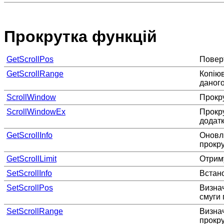
Прокрутка функцій
GetScrollPos
Поверт
GetScrollRange
Копіюв
даного
ScrollWindow
Прокру
ScrollWindowEx
Прокру
додат
GetScrollInfo
Оновл
прокр
GetScrollLimit
Отрим
SetScrollInfo
Встан
SetScrollPos
Визнач
смуги 
SetScrollRange
Визна
прокру