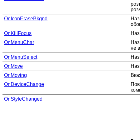
роз
роз
OnIconEraseBkgnd
Наз
обо
OnKillFocus
Наз
OnMenuChar
Наз
не 
OnMenuSelect
Наз
OnMove
Наз
OnMoving
Вка
OnDeviceChange
Пов
ком
OnStyleChanged