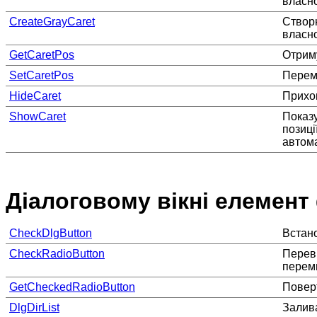
власно
CreateGrayCaret
Створю
власно
GetCaretPos
Отриму
SetCaretPos
Перем
HideCaret
Прихов
ShowCaret
Показу
позиці
автом
Діалоговому вікні елемент
CheckDlgButton
Встано
CheckRadioButton
Переві
переми
GetCheckedRadioButton
Поверт
DlgDirList
Залива