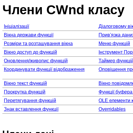
Члени CWnd класу
Ініціалізації
Діалоговому ві
Вікна держави функції
Прив'язка дани
Розміри та розташування вікна
Меню функцій
Вікно доступ до функцій
Інструмент Пор
Оновлення/живопис функцій
Таймер функці
Координувати функції відображення
Оповіщення про
Вікно текст функцій
Вікно повідомл
Прокрутка функцій
Функції буфера
Перетягування функцій
OLE елементи 
Знак вставлення функції
Overridables