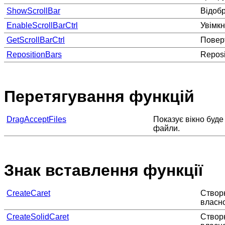
ShowScrollBar
Відоб
EnableScrollBarCtrl
Увімкн
GetScrollBarCtrl
Поверт
RepositionBars
Reposi
Перетягування функцій
DragAcceptFiles
Показує вікно буде
файли.
Знак вставлення функції
CreateCaret
Створю
власно
CreateSolidCaret
Створю