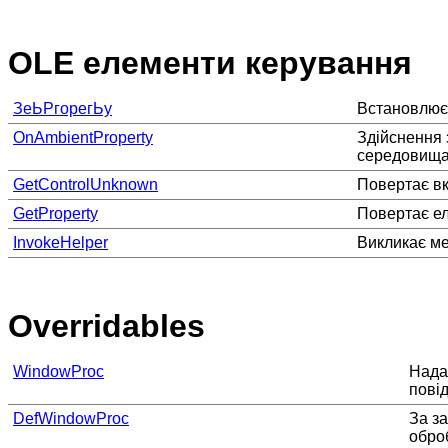
OLE елементи керування
ЗеЬРгорегЬу
Встановлює
OnAmbientProperty
Здійснення
середовища
GetControlUnknown
Повертає вк
GetProperty
Повертає ел
InvokeHelper
Викликає ме
Overridables
WindowProc
Нада
пові
DefWindowProc
За з
обро