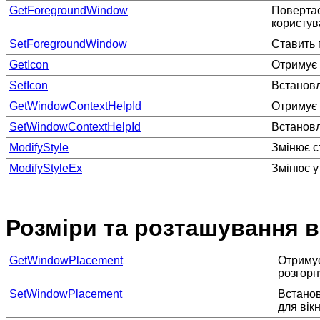
GetForegroundWindow
Повертає
користув
SetForegroundWindow
Ставить п
GetIcon
Отримує 
SetIcon
Встановл
GetWindowContextHelpId
Отримує 
SetWindowContextHelpId
Встановл
ModifyStyle
Змінює с
ModifyStyleEx
Змінює у
Розміри та розташування в
GetWindowPlacement
Отримує
розгорн
SetWindowPlacement
Встанов
для вікн