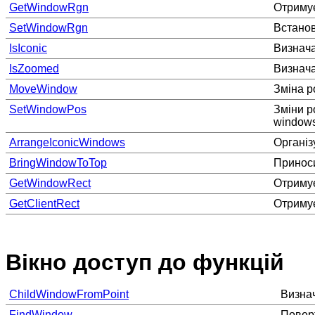
GetWindowRgn
Отримує
SetWindowRgn
Встанов
IsIconic
Визнача
IsZoomed
Визнача
MoveWindow
Зміна р
SetWindowPos
Зміни р
windows
ArrangeIconicWindows
Організу
BringWindowToTop
Принос
GetWindowRect
Отриму
GetClientRect
Отримує
Вікно доступ до функцій
ChildWindowFromPoint
Визнач
FindWindow
Поверт