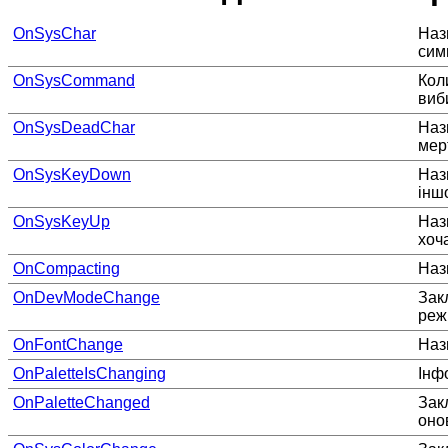
OnSysChar
Наз
сим
OnSysCommand
Кол
виб
OnSysDeadChar
Наз
мер
OnSysKeyDown
Наз
іншо
OnSysKeyUp
Наз
хоч
OnCompacting
Наз
OnDevModeChange
Зак
реж
OnFontChange
Наз
OnPaletteIsChanging
Інф
OnPaletteChanged
Зак
оно