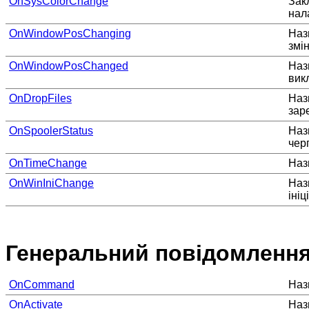
OnSysColorChange
Зак
нал
OnWindowPosChanging
Наз
змі
OnWindowPosChanged
Наз
вик
OnDropFiles
Наз
зар
OnSpoolerStatus
Наз
чер
OnTimeChange
Наз
OnWinIniChange
Наз
ініц
Генеральний повідомлення
OnCommand
Наз
OnActivate
Наз