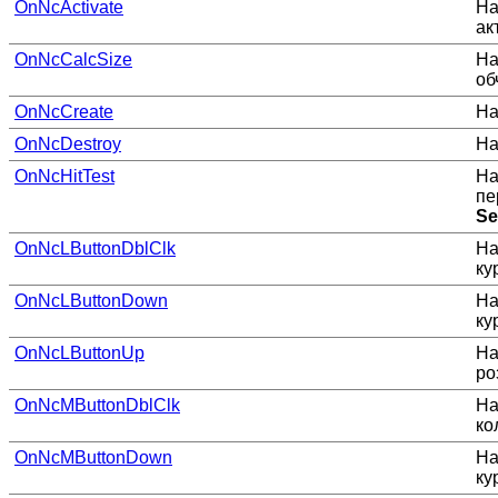
OnNcActivate
На
ак
OnNcCalcSize
На
об
OnNcCreate
На
OnNcDestroy
На
OnNcHitTest
На
пе
Se
OnNcLButtonDblClk
На
ку
OnNcLButtonDown
На
ку
OnNcLButtonUp
На
ро
OnNcMButtonDblClk
На
ко
OnNcMButtonDown
На
ку