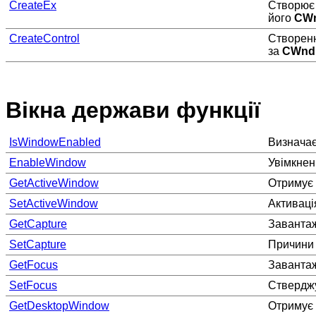
CreateEx
Створює 
його
CW
CreateControl
Створенн
за
CWnd
Вікна держави функції
IsWindowEnabled
Визначає,
EnableWindow
Увімкнен
GetActiveWindow
Отримує 
SetActiveWindow
Активація
GetCapture
Заванта
SetCapture
Причини 
GetFocus
Заванта
SetFocus
Стверджу
GetDesktopWindow
Отримує 