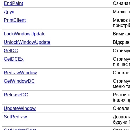
EndPaint
Означає
Друк
Малює п
PrintClient
Малює б
пристрій
LockWindowUpdate
Вимикає
UnlockWindowUpdate
Відкрив
GetDC
Отримує
GetDCEx
Отримує
під час
RedrawWindow
Оновлен
GetWindowDC
Отримує
меню та
ReleaseDC
Релізи 
інших п
UpdateWindow
Оновлен
SetRedraw
Дозволя
будучи 