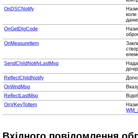
OnDSCNotify
Нази
коли
дани
OnGetDlgCode
Нази
оброб
OnMeasureItem
Закли
ство
елем
SendChildNotifyLastMsg
Надає
дочі
ReflectChildNotify
Допо
OnWndMsg
Вказ
ReflectLastMsg
Відо
OnVKeyToItem
Нази
WM_
Вхідного повідомлення об