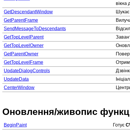
вікна 
GetDescendantWindow
Шукає 
GetParentFrame
Вилуча
SendMessageToDescendants
Відсил
GetTopLevelParent
Завант
GetTopLevelOwner
Оновлю
GetParentOwner
Поверт
GetTopLevelFrame
Отриму
UpdateDialogControls
Дзвінк
UpdateData
Ініціа
CenterWindow
Центри
Оновлення/живопис функц
BeginPaint
Готує
C