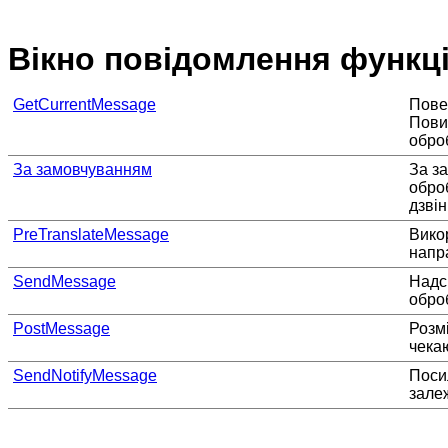
Вікно повідомлення функц
GetCurrentMessage
Пове
Пови
обро
За замовчуванням
За з
обро
дзвін
PreTranslateMessage
Вико
напр
SendMessage
Надс
обро
PostMessage
Розм
чека
SendNotifyMessage
Поси
залеж