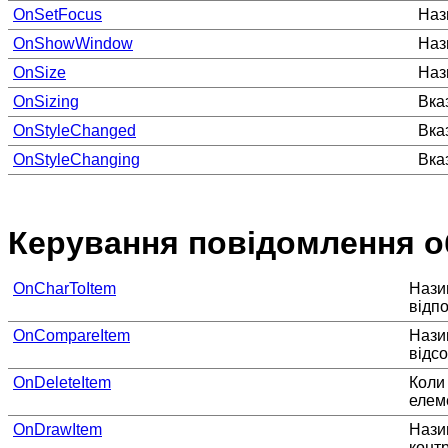
OnSetFocus
Наз
OnShowWindow
Наз
OnSize
Наз
OnSizing
Вка
OnStyleChanged
Вказ
OnStyleChanging
Вказ
Керування повідомлення о
OnCharToItem
Нази
відп
OnCompareItem
Нази
відсо
OnDeleteItem
Коли 
елем
OnDrawItem
Назив
конт