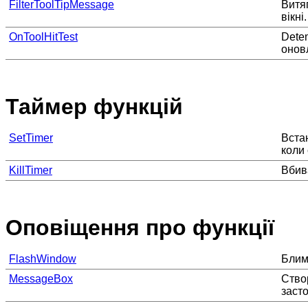
FilterToolTipMessage
Витяг
вікні.
OnToolHitTest
Dete
оновл
Таймер функцій
SetTimer
Вста
коли
KillTimer
Вбив
Оповіщення про функції
FlashWindow
Блим
MessageBox
Ство
засто