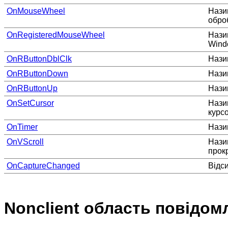
OnMouseWheel
Нази
обро
OnRegisteredMouseWheel
Нази
Wind
OnRButtonDblClk
Нази
OnRButtonDown
Нази
OnRButtonUp
Нази
OnSetCursor
Нази
курсо
OnTimer
Нази
OnVScroll
Назив
прокр
OnCaptureChanged
Відс
Nonclient область повідом