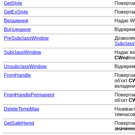
GetStyle
Повертає
GetExStyle
Повертає
Вкладення
Надає Wi
Від'єднання
Відокрем
PreSubclassWindow
Дозволяє
Subclas
SubclassWindow
Надає ві
CWnd
по
UnsubclassWindow
Відокрем
FromHandle
Повертає
об'єкт
C
вкладени
FromHandlePermanent
Повертає
об'єкт
C
DeleteTempMap
Називає
тимчасо
GetSafeHwnd
Поверта
значенн