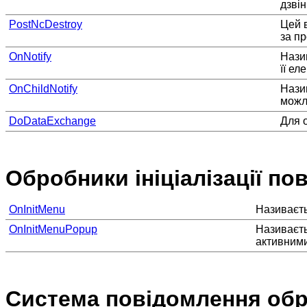
дзвін
PostNcDestroy
Цей 
за п
OnNotify
Нази
її е
OnChildNotify
Назив
можл
DoDataExchange
Для 
Обробники ініціалізації п
OnInitMenu
Називаєть
OnInitMenuPopup
Називаєть
активними
Система повідомлення обр