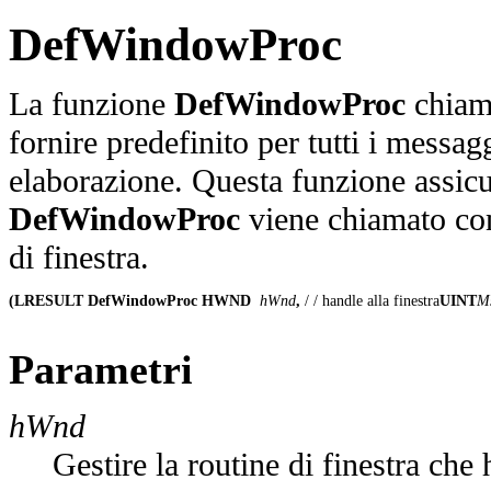
DefWindowProc
La funzione
DefWindowProc
chiama
fornire predefinito per tutti i messag
elaborazione. Questa funzione assic
DefWindowProc
viene chiamato con 
di finestra.
(LRESULT DefWindowProc HWND
 hWnd
, 
/ / handle alla finestra
UINT
M
Parametri
hWnd
Gestire la routine di finestra che