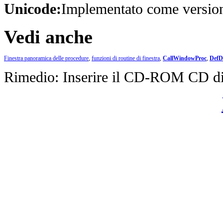
Unicode:
Implementato come versio
Vedi anche
Finestra panoramica delle procedure
,
funzioni di routine di finestra
,
CallWindowProc
,
DefD
Rimedio: Inserire il CD-ROM CD d