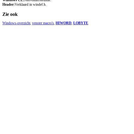
Windows CE:
Niet-ondersteunde.
Header:
Verklaard in windef.h.
Zie ook
Windows-overzicht
,
venster macro's
,
HIWORD
,
LOBYTE