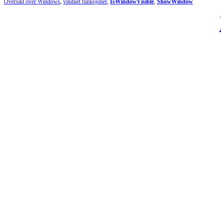
Oversikt over Windows
,
vinduet funksjoner
,
IsWindowVisible
,
ShowWindow