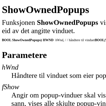
ShowOwnedPopups
Funksjonen
ShowOwnedPopups
vi
eid av det angitte vinduet.
BOOL ShowOwnedPopups) HWND
 hWnd
, 
/ / håndtere til vinduet
BOOL
f
Parametere
hWnd
Håndtere til vinduet som eier popu
fShow
Angir om popup-vinduer skal vise
sann, vises alle skjulte popup-