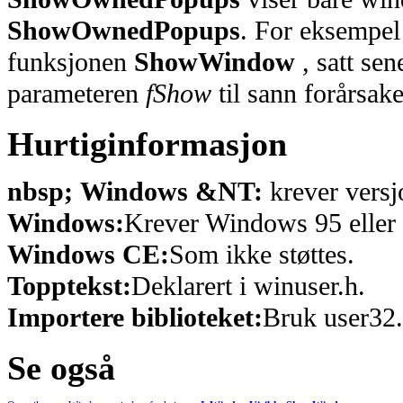
ShowOwnedPopups
. For eksempel 
funksjonen
ShowWindow
, satt sen
parameteren
fShow
til sann forårsake
Hurtiginformasjon
nbsp; Windows &NT:
krever versj
Windows:
Krever Windows 95 eller 
Windows CE:
Som ikke støttes.
Topptekst:
Deklarert i winuser.h.
Importere biblioteket:
Bruk user32.
Se også