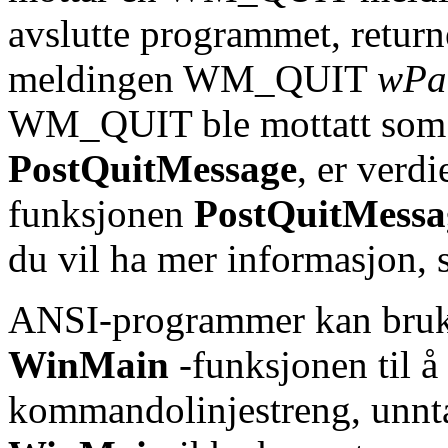
avslutte programmet, return
meldingen WM_QUIT
wPa
WM_QUIT ble mottatt som et
PostQuitMessage
, er verd
funksjonen
PostQuitMessa
du vil ha mer informasjon, 
ANSI-programmer kan bruk
WinMain
-funksjonen til å 
kommandolinjestreng, unnta