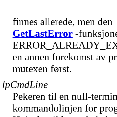
finnes allerede, men den
GetLastError
-funksjone
ERROR_ALREADY_EXISTS.
en annen forekomst av pr
mutexen først.
lpCmdLine
Pekeren til en null-termi
kommandolinjen for prog