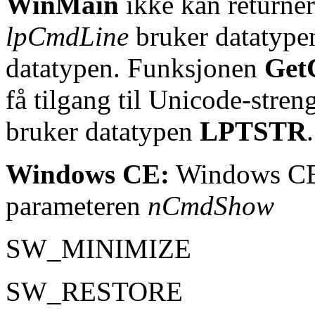
WinMain
ikke kan returner
lpCmdLine
bruker datatyp
datatypen. Funksjonen
Get
få tilgang til Unicode-stre
bruker datatypen
LPTSTR
.
Windows CE:
Windows CE s
parameteren
nCmdShow
SW_MINIMIZE
SW_RESTORE