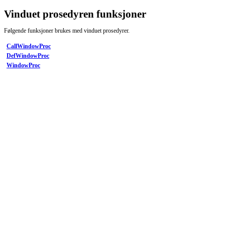
Vinduet prosedyren funksjoner
Følgende funksjoner brukes med vinduet prosedyrer.
CallWindowProc
DefWindowProc
WindowProc