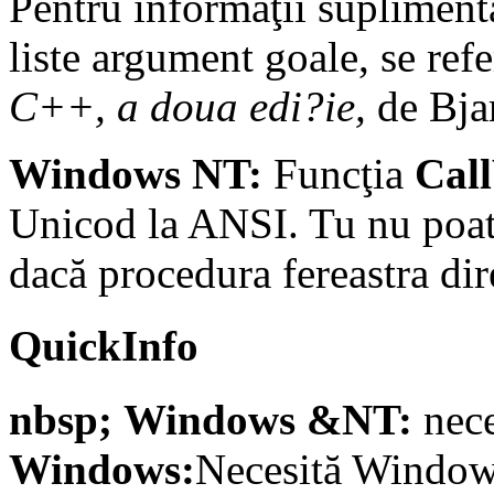
Pentru informaţii suplimenta
liste argument goale, se ref
C++, a doua edi?ie,
de Bjar
Windows NT:
Funcţia
Cal
Unicod la ANSI. Tu nu poate
dacă procedura fereastra dir
QuickInfo
nbsp; Windows &NT:
nece
Windows:
Necesită Windows