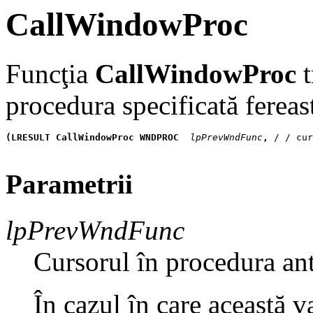
CallWindowProc
Funcţia
CallWindowProc
t
procedura specificată fereas
(LRESULT CallWindowProc WNDPROC
 lpPrevWndFunc
, 
/ / cur
Parametrii
lpPrevWndFunc
Cursorul în procedura ant
În cazul în care această v