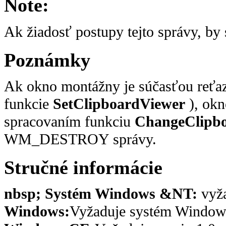
Note:
Ak žiadosť postupy tejto správy, by 
Poznámky
Ak okno montážny je súčasťou reťaz
funkcie
SetClipboardViewer
), okn
spracovaním funkciu
ChangeClipb
WM_DESTROY správy.
Stručné informácie
nbsp; Systém Windows &NT:
vyža
Windows:
Vyžaduje systém Windows