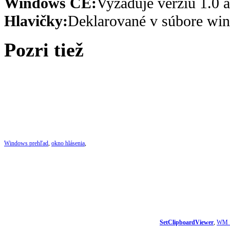
Windows CE:
Vyžaduje verziu 1.0 a
Hlavičky:
Deklarované v súbore win
Pozri tiež
Windows prehľad
,
okno hlásenia
,
SetClipboardViewer
,
WM_