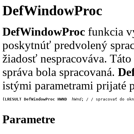
DefWindowProc
DefWindowProc
funkcia v
poskytnúť predvolený sprac
žiadosť nespracováva. Táto
správa bola spracovaná.
De
istými parametrami prijaté
(LRESULT DefWindowProc HWND
 hWnd
; 
/ / spracovať do okn
Parametre