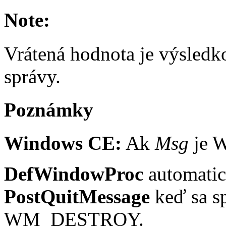
Note:
Vrátená hodnota je výsledk
správy.
Poznámky
Windows CE:
Ak
Msg
je W
DefWindowProc
automatic
PostQuitMessage
keď sa s
WM_DESTROY.