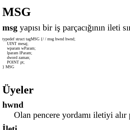
MSG
msg
yapısı bir iş parçacığının ileti sır
typedef struct tagMSG {/ / msg hwnd hwnd;     

    UINT mesaj; 

    wparam wParam; 

    lparam lParam; 

    dword zaman; 

    POINT pt; 

} MSG 

Üyeler
hwnd
Olan pencere yordamı iletiyi alır
İleti