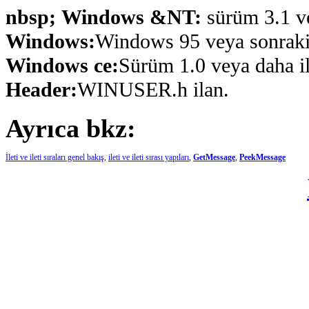
nbsp; Windows &NT:
sürüm 3.1 ve
Windows:
Windows 95 veya sonraki s
Windows ce:
Sürüm 1.0 veya daha ile
Header:
WINUSER.h ilan.
Ayrıca bkz:
İleti ve ileti sıraları genel bakış
,
ileti ve ileti sırası yapıları
,
GetMessage
,
PeekMessage