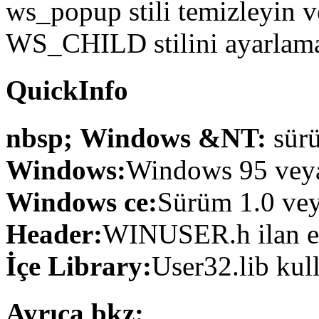
ws_popup stili temizleyin 
WS_CHILD stilini ayarlam
QuickInfo
nbsp; Windows &NT:
sürü
Windows:
Windows 95 veya 
Windows ce:
Sürüm 1.0 veya
Header:
WINUSER.h ilan et
İçe Library:
User32.lib kul
Ayrıca bkz: