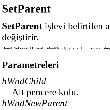
SetParent
SetParent
işlevi belirtilen 
değiştirir.
hwnd SetParent) hwnd
 hWndChild
, 
/ / kolu olan üst değ
Parametreleri
hWndChild
Alt pencere kolu.
hWndNewParent