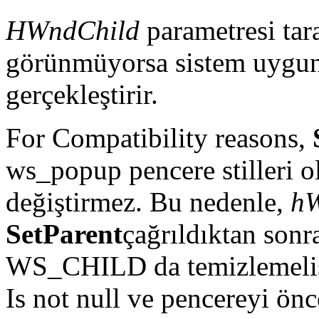
HWndChild
parametresi tar
görünmüyorsa sistem uygun
gerçekleştirir.
For Compatibility reasons,
ws_popup pencere stilleri ol
değiştirmez. Bu nedenle,
h
SetParent
çağrıldıktan son
WS_CHILD da temizlemelisi
Is not null ve pencereyi ön