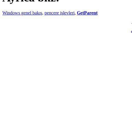
Windows genel bakış
,
pencere işlevleri
,
GetParent