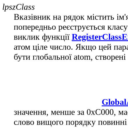
lpszClass
Вказівник на рядок містить ім'
попередньо реєструється класу 
виклик функції
RegisterClassE
атом ціле число. Якщо цей пар
бути глобальної atom, створені
Globa
значення, менше за 0xC000, м
слово вищого порядку повинні