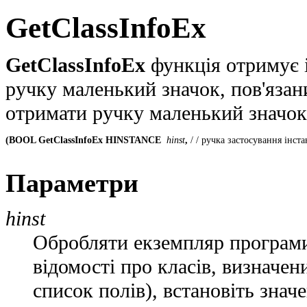
GetClassInfoEx
GetClassInfoEx
функція отримує 
ручку маленький значок, пов'язани
отримати ручку маленький значок
(BOOL GetClassInfoEx HINSTANCE
 hinst
, 
/ / ручка застосування інста
Параметри
hinst
Обробляти екземпляр програми
відомості про класів, визначе
список полів), встановіть зна