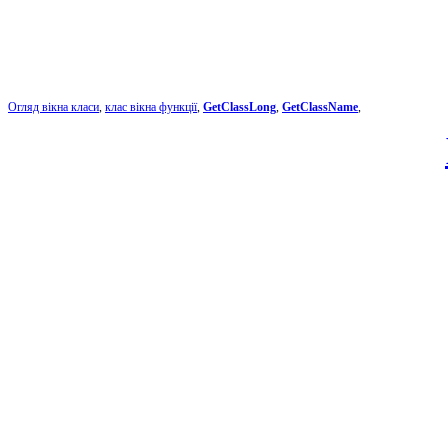
Огляд вікна класи
,
клас вікна функції
,
GetClassLong
,
GetClassName
,