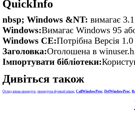
QuickInfo
nbsp; Windows &NT:
вимагає 3.1
Windows:
Вимагає Windows 95 або 
Windows CE:
Потрібна Версія 1.0
Заголовка:
Оголошена в winuser.h
Імпортувати бібліотеки:
Користу
Дивіться також
Огляд вікна процедур
,
процедура функції вікон
,
CallWindowProc
,
DefWindowProc
,
Re