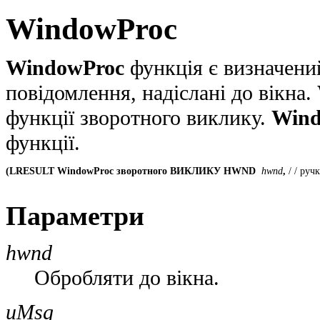
WindowProc
WindowProc
функція є визначений
повідомлення, надіслані до вікна.
функції зворотного виклику.
Wind
функції.
(LRESULT WindowProc зворотного ВИКЛИКУ HWND
 hwnd
, 
/ / руч
Параметри
hwnd
Обробляти до вікна.
uMsg