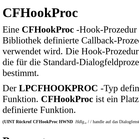
CFHookProc
Eine
CFHookProc
-Hook-Prozedur i
Bibliothek definierte Callback-Proze
verwendet wird. Die Hook-Prozedur 
die für die Standard-Dialogfeldproz
bestimmt.
Der
LPCFHOOKPROC
-Typ defin
Funktion.
CFHookProc
ist ein Pla
definierte Funktion.
(UINT Rückruf CFHookProc HWND
 Hdlg
,
, 
/ / handle auf das Dialogfens