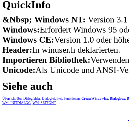
QuickInfo
&Nbsp; Windows NT:
Version 3.1
Windows:
Erfordert Windows 95 ode
Windows CE:
Version 1.0 oder höhe
Header:
In winuser.h deklarierten.
Importieren Bibliothek:
Verwenden 
Unicode:
Als Unicode und ANSI-Ver
Siehe auch
Übersicht über Dialogfelder
,
Dialogfeld Feld Funktionen
,
CreateWindowEx
,
DialogBox
,
D
WM_INITDIALOG
,
WM_SETFONT