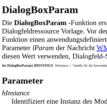
DialogBoxParam
Die
DialogBoxParam
-Funktion erst
Dialogfeldressource Vorlage. Vor de
Funktion einen anwendungsdefinierte
Parameter
lParam
der Nachricht
WM
diesen Wert verwenden, Dialogfeld-St
Int DialogBoxParam) HINSTANCE
 hInstance
, 
/ / handle für die Anwendu
Parameter
hInstance
Identifiziert eine Instanz des Mo