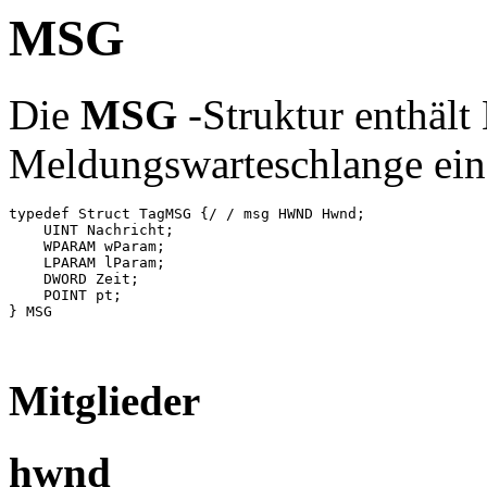
MSG
Die
MSG
-Struktur enthält
Meldungswarteschlange ein
typedef Struct TagMSG {/ / msg HWND Hwnd;     

    UINT Nachricht; 

    WPARAM wParam; 

    LPARAM lParam; 

    DWORD Zeit; 

    POINT pt; 

} MSG 

Mitglieder
hwnd