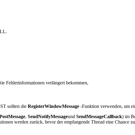
ULL.
n Sie Fehlerinformationen verlängert bekommen,
 sollten die
RegisterWindowMessage
-Funktion verwenden, um ein
PostMessage
,
SendNotifyMessage
und
SendMessageCallback
) im B
unktionen werden zurück, bevor der empfangende Thread eine Chance zu