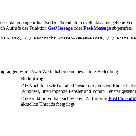
rteschlange zugeordnet ist der Thread, der erstellt das angegebene Fen
rch Aufrufe der Funktion
GetMessage
oder
PeekMessage
abgerufen.
r
UINT
Msg
, 
/ / Nachricht Posten
WPARAM
wParam
, 
/ / erste me
 empfangen wird. Zwei Werte haben eine besondere Bedeutung:
Bedeutung
Die Nachricht wird an alle Fenster der obersten Ebene in da
Windows, überlappende Fenster und Popup-Fenster gesendet.
Die Funktion verhält sich wie ein Aufruf von
PostThreadM
aktuellen Threads festgelegt.