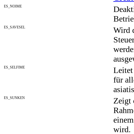
ES_NOIME
Deakt
Betrie
ES_SAVESEL
Wird 
Steue
werde
ausge
ES_SELFIME
Leite
für a
asiati
ES_SUNKEN
Zeigt
Rahmen
einem
wird.