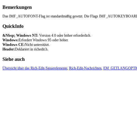
Bemerkungen
Das IMF_AUTOFONT-Flag ist standardmäßig gesetzt. Die Flags IMF_AUTOKEYBOAR
QuickInfo
&Nbsp; Windows NT:
Version 4.0 oder höher erforderlich.
Windows:
Erfordert Windows 95 oder höher.
Windows CE:
Nicht unterstützt.
Header:
Deklariert in richedit.h.
Siehe auch
Übersicht über das Rich-Edit-Steuerelemente
,
Rich-Edit-Nachrichten
,
EM_GETLANGOPTI