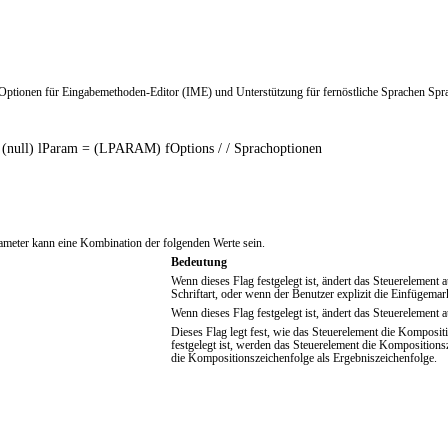
en für Eingabemethoden-Editor (IME) und Unterstützung für fernöstliche Sprachen Sprach
 (null) lParam = (LPARAM) fOptions / / Sprachoptionen 

rameter kann eine Kombination der folgenden Werte sein.
Bedeutung
Wenn dieses Flag festgelegt ist, ändert das Steuerelement 
Schriftart, oder wenn der Benutzer explizit die Einfügemar
Wenn dieses Flag festgelegt ist, ändert das Steuerelement a
Dieses Flag legt fest, wie das Steuerelement die Komposi
festgelegt ist, werden das Steuerelement die Kompositions
die Kompositionszeichenfolge als Ergebniszeichenfolge.