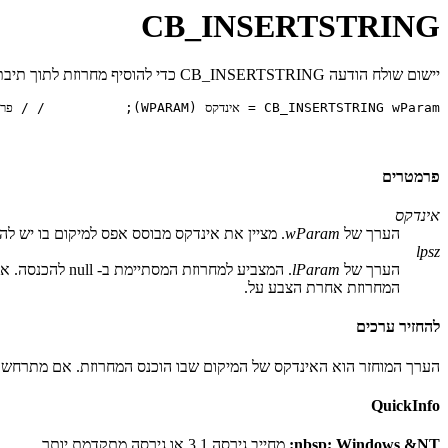
CB_INSERTSTRING
יישום שולח הודעה CB_INSERTSTRING כדי להוסיף מחרוזת לתוך תיבת הרשימה של תיבה משולבת. בניגוד ההודעה
פרמטרים
אינדקס
הערך של
wParam
. מציין את אינדקס מבוסס אפס למיקום בו יש להוסיף את המחרוזת. 
lpsz
הערך של
lParam
. המצביע למחרוזת המסתיימת ב- null להכנסה. אם אתה יוצר את התיבה המשולבת בסגנון שצוירו על-ידי הבעלים, אך ללא סגנון CBS_HASSTRINGS, הערך של הפרמטר
המחרוזת אחרת הצבע על.
להחזיר ערכים
הערך המוחזר הוא האינדקס של המיקום שבו הוכנס המחרוזת. אם מתרחשת שגיאה, הערך המוחזר הוא CB_ERR. אם אין די שטח פ
QuickInfo
nbsp; Windows &NT:
מחייב גירסה 3.1 או גירסה מתקדמת יותר.