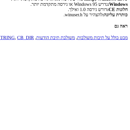
Windows:
נדרש Windows 95 או גירסה מתקדמת יותר.
חלונות CE:
דורש גירסה 1.0 ואילך.
כותרת עליונה:
להצהיר על winuser.h.
ראה גם
מבט כולל על תיבות משולבות
,
משולבת תיבת הודעות
,
CB_DIR
,
TRING