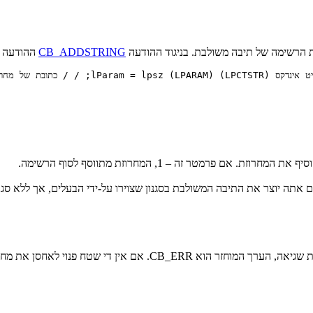
CB_ADDSTRING
ההודעה CB_INSERTSTRING אינו גורם רשימה בסגנון CBS_SORT למיון
אם פרמטר זה – 1, המחרוזת מתווסף לסוף הרשימה.
נוי לאחסן את מחרוזת חדשה, היא CB_ERRSPACE.