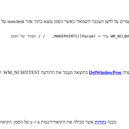
ההודעה LCLK
DefWindowProc
כתוצאה מעבד את ההודעה WM_NCHITTEST. לקבלת רשימה של ערכי hit-בדיקה, ראה
מבנה
נקודות
אשר מכילה את הקואורדינטות x ו- y של הסמן. הקואורדינטות הן ביחס לפינת השמאלית העליונה של המסך.