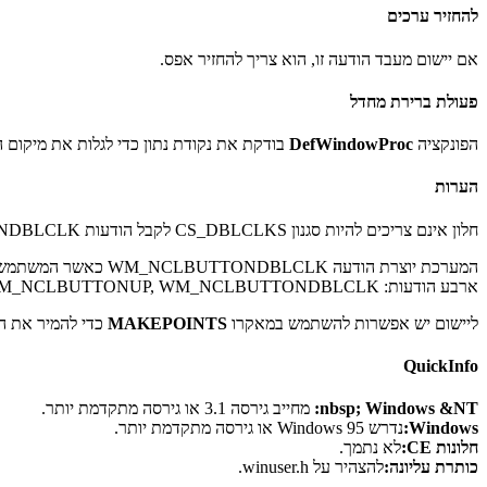
להחזיר ערכים
אם יישום מעבד הודעה זו, הוא צריך להחזיר אפס.
פעולת ברירת מחדל
הפונקציה
DefWindowProc
בודקת את נקודת נתון כדי לגלות את מיקום
הערות
חלון אינם צריכים להיות סגנון CS_DBLCLKS לקבל הודעות WM_NCLBUTTONDBLCLK.
המערכת יוצרת הודעה
ארבע הודעות: WM_NCLBUTTONDOWN, WM_NCLBUTTONUP, WM_NCLBUTTONDBLCLK, ו WM_NCLBUTTONUP שוב.
ליישום יש אפשרות להשתמש במאקרו
MAKEPOINTS
כדי להמיר את 
QuickInfo
nbsp; Windows &NT:
מחייב גירסה 3.1 או גירסה מתקדמת יותר.
Windows:
נדרש Windows 95 או גירסה מתקדמת יותר.
חלונות CE:
לא נתמך.
כותרת עליונה:
להצהיר על winuser.h.