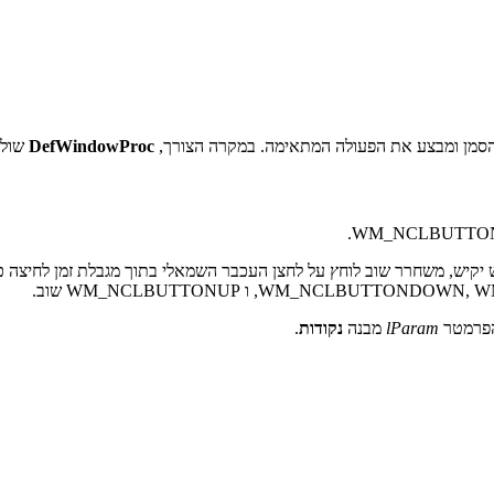
 הסמן ומבצע את הפעולה המתאימה. במקרה הצורך,
DefWindowProc
שולח
 WM_NCLBUTTONDBLCLK כאשר המשתמש יקיש, משחרר שוב לוחץ על לחצן העכבר השמאלי בתוך מ
הפרמטר
lParam
מבנה
נקודות
.