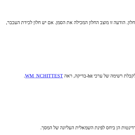
WM_NCLBUTTONDB מוצב כאשר המשתמש לוחץ פעמיים על לחצן העכבר השמאלי כאשר הסמן נמצא בתוך אזור nonclient של חלון. הודעה זו מוצב החלון המכילה את הסמן. אם יש חלון לכידת העכבר,
.
WM_NCHITTEST