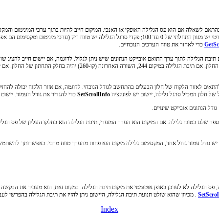
הנותרים מופצים בצורה שווה לאורך סרגל הגלילה. מגוון התחלתי תלוי פס הגלילה. פסי גלילה סטנדרטי יש מגוון התח
GetSc
כדי לאחזר את טווח הערכים הנוכחיים.
הגלילה האנכי כדי 1 עד 244. אם תיבת הגלילה במיקום 1, השורה הראשונה יהיה ב
 של חלון המכיל סרגל גלילה, יישום יש לפונקציה
SetScrollInfo
כדי להגדיר את גודל העמוד. יישום 
ודל הנתונים אובייקט שינויים.
ר שלם בטווח גלילה. אם המיקום הוא הערך המזערי, תיבת הגלילה הוא בחלקו העליון של פס הגלי
ה יש גודל עמוד גדול אחד, המקסימום גלילה מיקום הוא פחות מהערך טווח מרבי. באפשרותך להשתמ
ס הגלילה לא לעדכן באופן אוטומטי את מיקום תיבת הגלילה. במקום זאת, הוא מעביר את הבקשה א
SetScrol
. מכיוון שהוא שולט תנועת תיבת הגלילה, היישום ניתן להזיז את תיבת הגלילה בהפרשי לעבו
Index