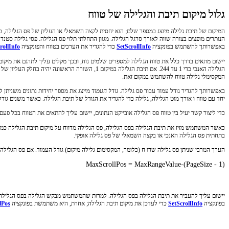
גלול מיקום תיבת והגלילה של טווח
באפשרותך להשתמש בפונקציה
SetScrollInfo
כדי להגדיר את הערכים בטווח והפונקציה
rollInfo
המקסימלי גלילה טווח להשתמש במקום זאת.
באפשרותך להגדיר גודל עמוד עבור פס גלילה.
גודל העמוד
יחד עם טווח ו אורך מוט הגלילה, גלילה כדי להגדיר את הגודל של תיבת הגלילה. כאשר משנים גודל
כדי ליצור קשר יעיל בין טווח פס הגלילה אובייקט הנתונים, יישום עליך להתאים את הטווח בכל פעם ג
כאשר המשתמש מזיז את תיבת הגלילה בפס הגלילה, פס הגלילה מדווח על מיקום תיבת הגלילה כמספ
בתחתית פס הגלילה האנכי או בקצה השמאלי של פס גלילה אופקי.
הערך המרבי שניתן פס גלילה שדו ח (כלומר, המקסימום גלילה מיקום) גודל העמוד. אם פס הגליל
יישום עליך להעביר את תיבת הגלילה בפס הגלילה. למרות שהמשתמש מבקש הגלילה בפס הגלילה, פ
בפונקציה
SetScrollInfo
כדי לעדכן את מיקום תיבת הגלילה; אחרת, היא משתמשת בפונקציה
lPos