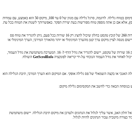
המיקום של תיבת גלילה מיוצג כמספר שלם; הוא יחסית לקצה השמאלי או העליון של פס הגלילה, בהתאם לשאלה אם הוא פס הגלילה האופקי או האנכי. המיקום חייב להיות בתוך ערכי המינימום והמקסימום בטווח גלילה. לדוגמה, סרגל גלילה עם מגוון של 0 עד 100, מיקום 50 הוא באמצע, עם עמדות
לתי של 0 עד 100; פקדי סרגל הגלילה יש טווח ריק (ערכי מינימום ומקסימום הם אפס), אלא אם כן אתה מספק טווח מפורשות בעת יצירת הפקד. באפשרותך לשנות את הטווח בכל עת.
יישום מתאים בדרך כלל את טווח הגלילה למספרים שלמים נוח, ובכך מקלים עליך לתרגם את מיקום תיבת הגלילה לתוך ערך התואם אובייקט הנתונים שיש ניתן לגלול. לדוגמה, אם יישום חייב להציג שורות 260 של קובץ טקסט בחלון שיכול להציג רק 16 שורות בכל פעם, ניתן להגדיר את טווח פס
חלק העליון של החלון. אם תיבת הגלילה במיקום 244, השורה האחרונה (קו-260) יהיה בחלק התחתון של החלון. אם יישום מנסה לציין מיקום ערך קטן מהערך המינימלי או יותר מהאורך המירבי, הערך המינימלי או
מייצג את מספר יחידות נתונים משניתן להתאים לאזור הלקוח של חלון הבעלים בהתחשב לגודל הנוכחי. לדוגמה, אם אזור הלקוח יכולה להחזיק 16 שורות של טקסט, יישום להגדיר את גודל הדף ל- 16. המערכת משתמשת את גודל העמוד,
יכול לאחזר את גודל העמוד הנוכחי על-ידי קריאה לפונקציה
GetScrollInfo
השולח.
לה האנכי או בקצה השמאלי של פס גלילה אופקי. אם המיקום הוא הערך המרבי, תיבת הגלילה הוא
ש בנוסחה הבאה כדי לחשב את המקסימום גלילה מיקום:
ל חלון האב, אשר עליך לגלול את הנתונים ולעדכן את מיקום תיבת הגלילה. יישום משתמשת
ד בצורה מיטבית עבור הנתונים להיות לגלול.