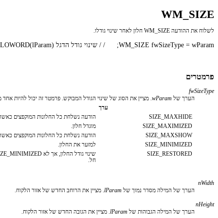
WM_SIZE
לשלוח את ההודעה WM_SIZE חלון לאחר שינוי גודלו.
פרמטרים
fwSizeType
הערך של
wParam
. מציין את הסוג של שינוי הגודל המבוקש. פרמטר זה יכול להיות אחד 
ערך
SIZE_MAXHIDE
הודעה נשלחת כל החלונות המוקפצים כאשר 
SIZE_MAXIMIZED
מוגדל חלון.
SIZE_MAXSHOW
הודעה נשלחת כל החלונות המוקפצים כאשר ה
SIZE_MINIMIZED
למזער את החלון.
SIZE_RESTORED
חל.
nWidth
הערך של המילה מסדר נמוך של
lParam
. מציין את הרוחב החדש של אזור הלקוח.
nHeight
הערך של המילה הגבוהות של
lParam
. מציין את הגובה החדש של אזור הלקוח.