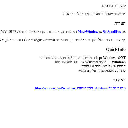
להחזיר ערכים
אם יישום מעבד הודעה זו, הוא צריך להחזיר אפס.
הערות
אם
SetScrollPos
או
MoveWindow
הפונקציה נקראת עבור חלון צאצא של ההודעה WM_SIZE, הפרמטר
אף הרוחב והגובה של חלון ערכי 32 סיביות, הפרמטרים
nWidth
ו-
nHeight
של ההודעה WM_SIZE מכילים רק את מסדר נמוך 16 סיביות.
QuickInfo
nbsp; Windows &NT:
מחייב גירסה 3.1 או גירסה מתקדמת יותר.
Windows:
נדרש Windows 95 או גירסה מתקדמת יותר.
חלונות CE:
דורש גירסה 1.0 ואילך.
כותרת עליונה:
להצהיר על winuser.h.
ראה גם
מבט כולל על Windows
,
חלון הודעות
,
SetScrollPos
,
MoveWindow