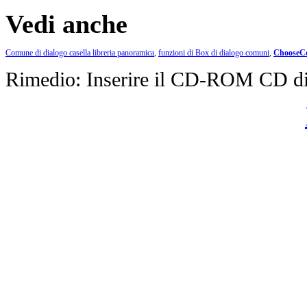
Vedi anche
Comune di dialogo casella libreria panoramica
,
funzioni di Box di dialogo comuni
,
ChooseCo
Rimedio: Inserire il CD-ROM CD d