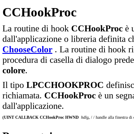
CCHookProc
La routine di hook
CCHookProc
è u
dall'applicazione o libreria definita 
ChooseColor
. La routine di hook ri
procedura di casella di dialogo prede
colore
.
Il tipo
LPCCHOOKPROC
definisc
richiamata.
CCHookProc
è un segna
dall'applicazione.
(UINT CALLBACK CCHookProc HWND
 hdlg
, 
/ / handle alla finestra di